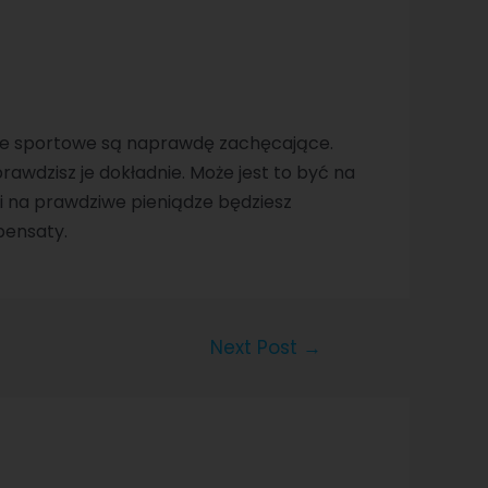
cje sportowe są naprawdę zachęcające.
awdzisz je dokładnie. Może jest to być na
i na prawdziwe pieniądze będziesz
pensaty.
Next Post
→