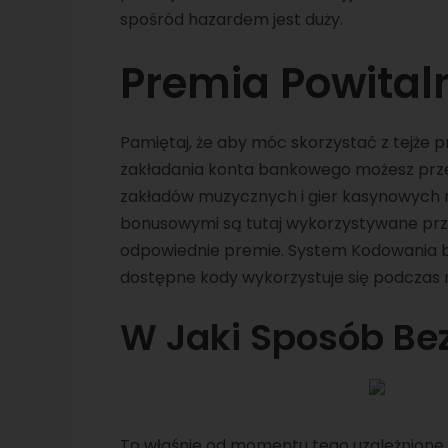
spośród hazardem jest duży.
Premia Powital
Pamiętaj, że aby móc skorzystać z tejże 
zakładania konta bankowego możesz przej
zakładów muzycznych i gier kasynowych mo
bonusowymi są tutaj wykorzystywane prze
odpowiednie premie. System Kodowania bo
dostępne kody wykorzystuje się podczas re
W Jaki Sposób Bez
To właśnie od momentu tego uzależnione 