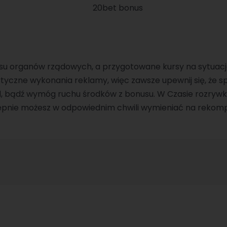
zasu organów rządowych, a przygotowane kursy na sytua
czne wykonania reklamy, więc zawsze upewnij się, że spr
d, bądź wymóg ruchu środków z bonusu. W Czasie rozrywk
tępnie możesz w odpowiednim chwili wymieniać na rekom