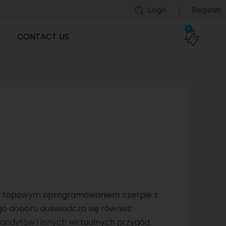
Login
Register
0
CONTACT US
oim topowym oprogramowaniem czerpie z
go doboru doświadcza się również
bandytów i innych wirtualnych przygód