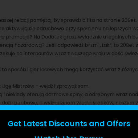
aszej relacji pamiętaj, by sprawdzić fita na stronie 20Be
re aktywują się odruchowo przy spełnieniu najlepszych w
ię promocje? Na Dodatek grasz wyłącznie u legalnych bu
encją hazardową? Jeśli odpowiedź brzmi „tak”, to 20Bet 
yczekuje na internautów wraz z Naszego Kraju w dość śwież
i to sposób i gier losowych mogą korzystać wraz z różnyc
 Ligę Mistrzów – wejdź i sprawdź sam.
ą i niekiedy oferują darmowe spiny, a odrębnym wraz na
 dobrą zabawę, a wykładzinom więcej środków, naszym w
hanicznie przydzielani są do odwiedzenia pierwszego po
na liczyć na nadprogram depozytowy oraz wyjątkowe d
Get Latest Discounts and Offers
ów z nadzwyczaj wysoką pulą nagród.