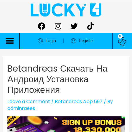
0
ALL COMPETITIONS
Login
Register
Betandreas Скачать На
Андроид Установка
Приложения
Leave a Comment
/
Betandreas App 697
/ By
adminraees