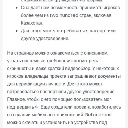
Она дает нам возможность принимать игроков
более чем из two hundred стран, включая
Казахстан.
Для этого может потребоваться паспорт или
другое удостоверение.
На странице можно ознакомиться с описанием,
узнать системные требования, посмотреть
скриншоты и даже краткий видеообзор. У некоторых
игроков владельцы проекта запрашивают документы
для верификации личности. Для этого может
потребоваться паспорт или другое удостоверение.
Главное, чтобы с его помощью пользователь мог
подтвердить Ф. Еще создатели проекта позаботились
о создании мобильных приложений. Betandreas
можно скачать и установить на устройства под