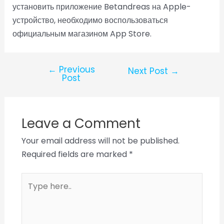
установить приложение Betandreas на Apple-
устройство, необходимо воспользоваться
официальным магазином App Store.
←
Previous
Next Post
→
Post
Leave a Comment
Your email address will not be published.
Required fields are marked
*