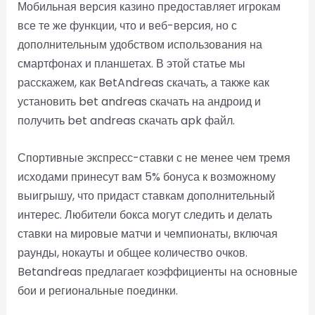
Мобильная версия казино предоставляет игрокам
все те же функции, что и веб-версия, но с
дополнительным удобством использования на
смартфонах и планшетах. В этой статье мы
расскажем, как BetAndreas скачать, а также как
установить bet andreas скачать на андроид и
получить bet andreas скачать apk файл.
Спортивные экспресс-ставки с не менее чем тремя
исходами принесут вам 5% бонуса к возможному
выигрышу, что придаст ставкам дополнительный
интерес. Любители бокса могут следить и делать
ставки на мировые матчи и чемпионаты, включая
раунды, нокауты и общее количество очков.
Betandreas предлагает коэффициенты на основные
бои и региональные поединки.