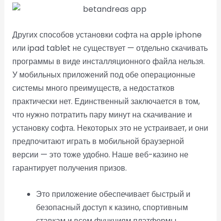
Других способов установки софта на apple iphone
или ipad tablet не существует — отдельно скачивать
программы в виде инсталляционного файла нельзя.
У мобильных приложений под обе операционные
системы много преимуществ, а недостатков
практически нет. Единственный заключается в том,
что нужно потратить пару минут на скачивание и
установку софта. Некоторых это не устраивает, и они
предпочитают играть в мобильной браузерной
версии — это тоже удобно. Наше веб-казино не
гарантирует получения призов.
Это приложение обеспечивает быстрый и
безопасный доступ к казино, спортивным
ставкам и всем функциям платформы.