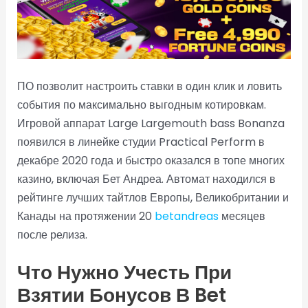
ПО позволит настроить ставки в один клик и ловить
события по максимально выгодным котировкам.
Игровой аппарат Large Largemouth bass Bonanza
появился в линейке студии Practical Perform в
декабре 2020 года и быстро оказался в топе многих
казино, включая Бет Андреа. Автомат находился в
рейтинге лучших тайтлов Европы, Великобритании и
Канады на протяжении 20
betandreas
месяцев
после релиза.
Что Нужно Учесть При
Взятии Бонусов В Bet