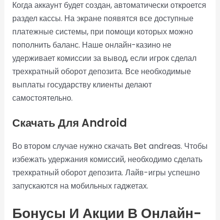
Когда аккаунт будет создан, автоматически откроется
раздел кассы. На экране появятся все доступные
платежные системы, при помощи которых можно
пополнить баланс. Наше онлайн-казино не
удерживает комиссии за вывод, если игрок сделал
трехкратный оборот депозита. Все необходимые
выплаты государству клиенты делают
самостоятельно.
Скачать Для Android
Во втором случае нужно скачать Bet andreas. Чтобы
избежать удержания комиссий, необходимо сделать
трехкратный оборот депозита. Лайв-игры успешно
запускаются на мобильных гаджетах.
Бонусы И Акции В Онлайн-