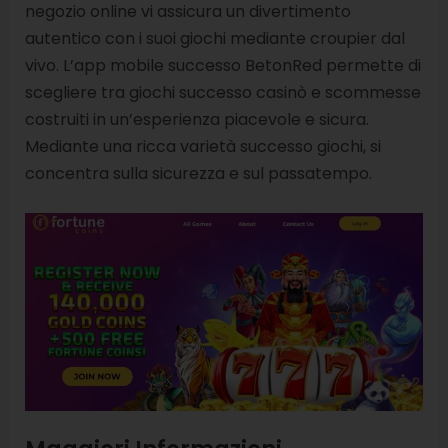
negozio online vi assicura un divertimento
autentico con i suoi giochi mediante croupier dal
vivo. L’app mobile successo BetonRed permette di
scegliere tra giochi successo casinò e scommesse
costruiti in un’esperienza piacevole e sicura.
Mediante una ricca varietà successo giochi, si
concentra sulla sicurezza e sul passatempo.