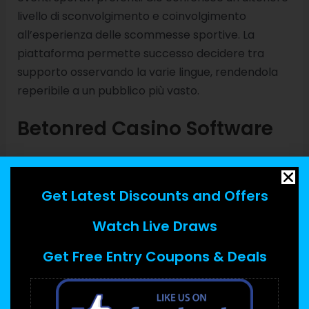
livello di sconvolgimento e coinvolgimento
all’esperienza delle scommesse sportive. La
piattaforma permette successo decidere tra
supporto osservando la varie lingue, rendendola
reperibile a un pubblico più vasto.
Betonred Casino Software
Una volta il quale hai installato l’app sul tuo
dispositivo, aprila con lo traguardo di accingersi il
Get Latest Discounts and Offers
procedimento successo iscrizione. Segui questi
passaggi per registrarti e appurare velocemente
Watch Live Draws
il tuo account. Il tuo incontro personale ti
Get Free Entry Coupons & Deals
consente di depositare fondi, nonché vittoria
depositare soldi per il ritiro. Mediante il suo aiuto,
puoi inserire le notizie mancanti nel tuo spaccato