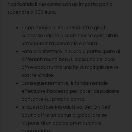
ricaricando il tuo conto con un importo pari o
superiore a 300 euro.
L’app mobile di BetonRed offre giochi
successo casinò e scommesse costruiti in
un’esperienza piacevole e sicura.
Fate architettare la ruota e partecipate ai
differenti round bonus, ciascuno dei quali
offre opportunità uniche di moltiplicare le
vostre vincite.
Conseguentemente, è fondamentale
effettuare l’accesso per poter depositare
contante sul proprio conto.
In questa fase introduttivo, Bet On Red
casino offre un bonus al giocatore se
dispone di un codice promozionale
appropriato.