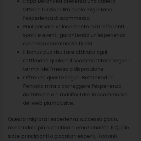
L’app BetonRed presenta una varietà
vittoria funzionalità quale migliorano
l’esperienza di scommessa.
Puoi passare velocemente tra i differenti
sport e eventi, garantendo un’esperienza
successo scommessa fluida.
Il bonus può risultare attivato ogni
settimana qualora il scommettitore segue i
termini dell’messa a disposizione.
Offrendo queste lingue, BetOnRed La
Penisola mira a correggere l’esperienza
dell’utente e a manifestare le scommesse
del web più inclusive.
Questo migliora l’esperienza successo gioco,
rendendola più autentica e emozionante. Il Quale
siate principianti o giocatori esperti, il casinò