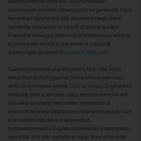
anteriormente linea tra i scommettitori
osservando la Italia. Osservando La generale, l’app
BetonRed dà priorità alla sicurezza degli utenti
fornendo un supporto clienti di buona qualita.
Presente impegno assicura un’esperienza vittoria
scommesse sicura e piacevole a causa di
qualsivoglia gli utenti
betonred-888.com
.
Questa interesse al particolare fa sì che l’app
BetonRed si distingua nel competitivo mercato
delle scommesse mobili. Con Lo Scopo Di gli utenti
Android, puoi scaricare l’app personalmente dal
sito web successo BetonRed. Assicurati di
consentire le installazioni da fonti sconosciute con
le impostazioni del tuo dispositivo.
Successivamente il quale il download è terminato,
apri il file APK per installare l’app. Puoi ottenerlo