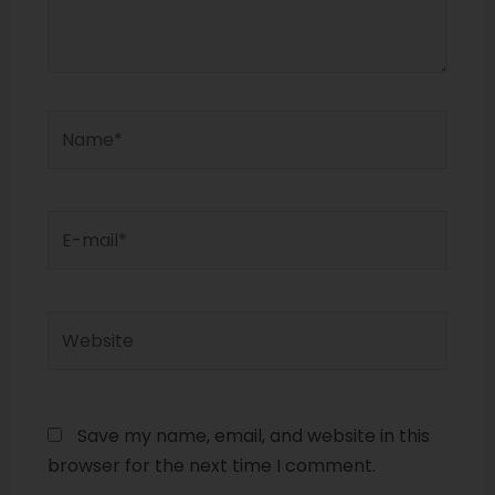
Save my name, email, and website in this
browser for the next time I comment.