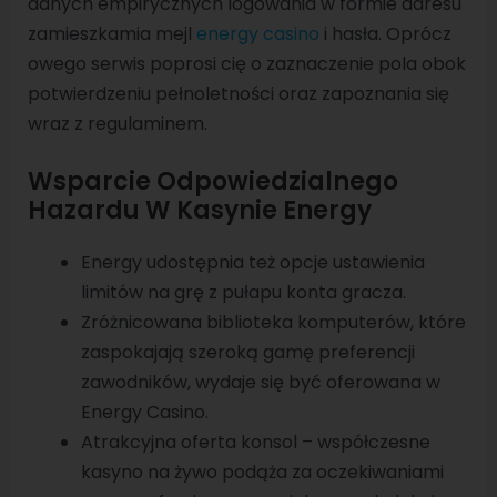
danych empirycznych logowania w formie adresu
zamieszkamia mejl
energy casino
i hasła. Oprócz
owego serwis poprosi cię o zaznaczenie pola obok
potwierdzeniu pełnoletności oraz zapoznania się
wraz z regulaminem.
Wsparcie Odpowiedzialnego
Hazardu W Kasynie Energy
Energy udostępnia też opcje ustawienia
limitów na grę z pułapu konta gracza.
Zróżnicowana biblioteka komputerów, które
zaspokajają szeroką gamę preferencji
zawodników, wydaje się być oferowana w
Energy Casino.
Atrakcyjna oferta konsol – współczesne
kasyno na żywo podąża za oczekiwaniami