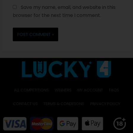
Save my name, email, and website in this
browser for the next time I comment.
ALL COMPETITIONS
WINNERS
MY ACCOUNT
FAQS
CONTACT US
TERMS & CONDITIONS
PRIVACY POLICY