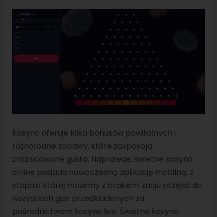
Kasyno oferuje kilka bonusów powitalnych i
różnorodne zabawy, które zaspokoją
zróżnicowane gusta. Naprawdę, świetne kasyno
online posiada nowoczesną aplikację mobilną, z
stopnia której możemy z brakiem znoju przejść do
wszystkich gier przedkładanych za
pośrednictwem kasyno live. Świetne kasyno