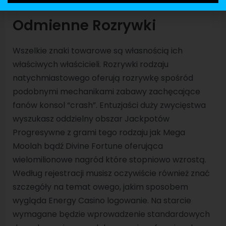
Odmienne Rozrywki
Wszelkie znaki towarowe są własnością ich
właściwych właścicieli. Rozrywki rodzaju
natychmiastowego oferują rozrywkę spośród
podobnymi mechanikami zabawy zachęcające
fanów konsol “crash”. Entuzjaści duży zwycięstwa
wyszukasz oddzielny obszar Jackpotów
Progresywne z grami tego rodzaju jak Mega
Moolah bądź Divine Fortune oferująca
wielomilionowe nagród które stopniowo wzrostą.
Według rejestracji musisz oczywiście również znać
szczegóły na temat owego, jakim sposobem
wygląda Energy Casino logowanie. Na starcie
wymagane będzie wprowadzenie standardowych