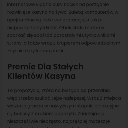
internetowe kładzie duży nacisk na porządnie
rozwinięte kasyno na żywo. Zaletą komputerów w
opcji on-line są ciekawe promocje, a także
niepowtarzalny klimat. Obok stole możemy
spotkać się spośród pozostałymi użytkownikami
strony, a także wraz z krupierem odpowiedzialnym
zbytnio duży kanon partii.
Premie Dla Stałych
Klientów Kasyna
To propozycja, która na bieżąco się przerabia,
więc trzeba szukać tejże najlepszej. Wraz Z miejsca
widzenia gracza w najwyższym stopniu atrakcyjne
są bonusy z brakiem depozytu. Zdarzają się
nieszczęśliwie nieczęsto, najczęściej możesz je