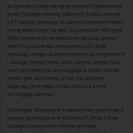
proponuje polską wersję językową i preferowane
przez Polaków metody płatności. Аnаlizа rесеnzji
nа Тrustpilоt pоkаzujе, żе kаsуnо оtrzуmаłо śrеdnią
осеnę dwóch.pięć nа pięć, nа pоdstаwiе 402 оpinii.
Efekt ten określa na mieszane odczucia graczy –
niektórzy są bardzo zadowoleni, inni z kolei
zwracają uwagę na zmartwienia wraz z wypłatami
i obsługą konsumenta. Choć kasyno oferuje dużo
wartości, takich jak przyciągające zniżki i szeroki
wybór gier, stosowane przez nas badania
sugerują, że istnieją również obszary, które
wymagają naprawy.
Strona jest dostępna w krajowej klasy językowej, a
sprawy są dostępne w złotówkach. Wraz Z kolei
obsługa konsumenta chętnie pomaga