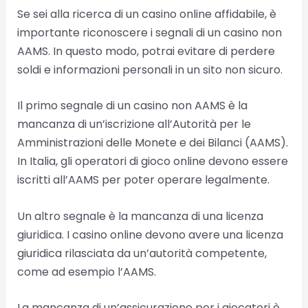
Se sei alla ricerca di un casino online affidabile, è
importante riconoscere i segnali di un casino non
AAMS. In questo modo, potrai evitare di perdere
soldi e informazioni personali in un sito non sicuro.
Il primo segnale di un casino non AAMS è la
mancanza di un’iscrizione all’Autorità per le
Amministrazioni delle Monete e dei Bilanci (AAMS).
In Italia, gli operatori di gioco online devono essere
iscritti all’AAMS per poter operare legalmente.
Un altro segnale è la mancanza di una licenza
giuridica. I casino online devono avere una licenza
giuridica rilasciata da un’autorità competente,
come ad esempio l’AAMS.
La mancanza di un’assicurazione per i giocatori è