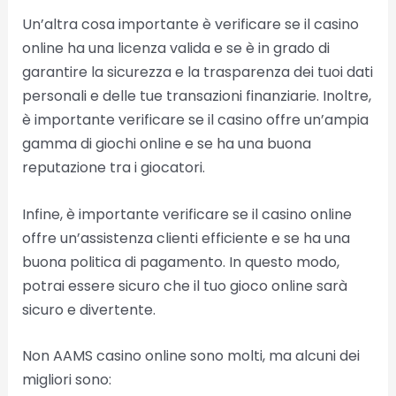
Un’altra cosa importante è verificare se il casino
online ha una licenza valida e se è in grado di
garantire la sicurezza e la trasparenza dei tuoi dati
personali e delle tue transazioni finanziarie. Inoltre,
è importante verificare se il casino offre un’ampia
gamma di giochi online e se ha una buona
reputazione tra i giocatori.
Infine, è importante verificare se il casino online
offre un’assistenza clienti efficiente e se ha una
buona politica di pagamento. In questo modo,
potrai essere sicuro che il tuo gioco online sarà
sicuro e divertente.
Non AAMS casino online sono molti, ma alcuni dei
migliori sono: