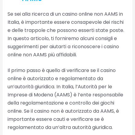
Se sei alla ricerca di un casino online non AAMS in
Italia, è importante essere consapevole dei rischi
e delle trappole che possono esserti state poste.
In questo articolo, ti forniremo alcuni consigli e
suggerimenti per aiutarti a riconoscere i casino
online non AAMS più affidabili.
Il primo passo è quello di verificare se il casino
online è autorizzato e regolamentato da
un’autorità giuridica. In Italia, l’Autorità per le
Imprese di Modena (AAMS) è l’ente responsabile
della regolamentazione e controllo dei giochi
online. Se il casino non è autorizzato da AAMS, è
importante essere cauti e verificare se è
regolamentato da un’altra autorità giuridica.