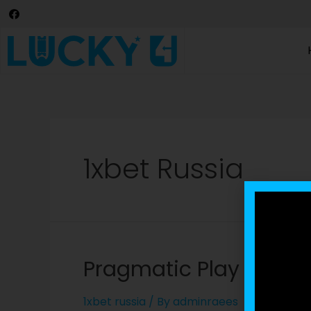
1xbet Russia
Pragmatic Play Играт
1xbet russia
/ By
adminraees