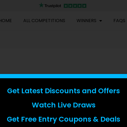
HOME
ALL COMPETITIONS
WINNERS
FAQS
Get Latest Discounts and Offers
Watch Live Draws
ь В Слоты В Онлайн Казино О
Get Free Entry Coupons & Deals