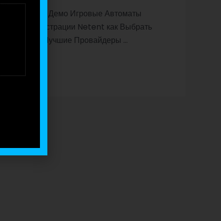
айн В Лучшие Демо Игровые Автоматы
никаких Регистрации Netent как Выбрать
емо Режимом Лучшие Провайдеры …