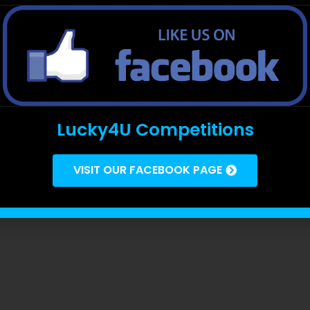
 Казино Официальный Сайт Бесплатные Слоты Играть Онл
платных Слотах только Играх Казино Играть Бесплатно И 
Играть Без Депозита Топ Лучших Игровых Автоматов С Д
Lucky4U Competitions
VISIT OUR FACEBOOK PAGE