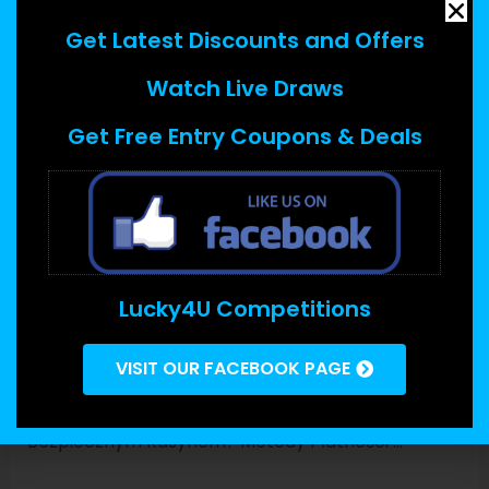
Recenzje Czytaj Recenzje
Get Latest Discounts and Offers
Klientów Mhh Temat
Watch Live Draws
Verdecasino Co
Get Free Entry Coupons & Deals
verde casino poland
/ By
adminraees
“verdecasino Com Recenzje Czytaj Recenzje
Klientów Mhh Temat Verdecasino Com Verde
Casino️opinie Bonus Do Five Thousand Zł 2024
Content Wspaniałe Gry Z Krupierem Na Żywo W
Lucky4U Competitions
Verde Casino Czy Verde Casino Posiada Swoją
Aplikację? Promocje Dla Regularnych Graczy
VISIT OUR FACEBOOK PAGE
Asortyment Kasyna Oferty Gier Bonus Cashback T
Verde Casino Co Czyni Obsceno Casino
Bezpiecznym Kasynem? Metody Płatności …