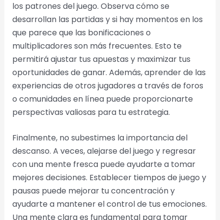
los patrones del juego. Observa cómo se
desarrollan las partidas y si hay momentos en los
que parece que las bonificaciones o
multiplicadores son más frecuentes. Esto te
permitirá ajustar tus apuestas y maximizar tus
oportunidades de ganar. Además, aprender de las
experiencias de otros jugadores a través de foros
o comunidades en línea puede proporcionarte
perspectivas valiosas para tu estrategia.
Finalmente, no subestimes la importancia del
descanso. A veces, alejarse del juego y regresar
con una mente fresca puede ayudarte a tomar
mejores decisiones. Establecer tiempos de juego y
pausas puede mejorar tu concentración y
ayudarte a mantener el control de tus emociones.
Una mente clara es fundamental para tomar