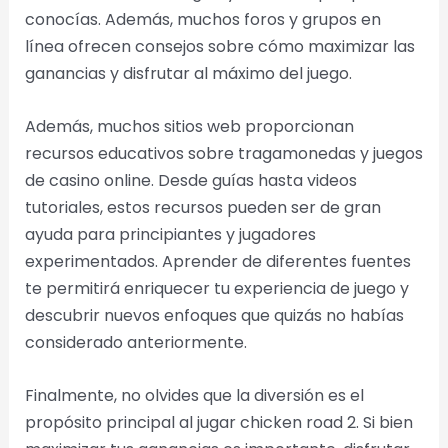
conocías. Además, muchos foros y grupos en
línea ofrecen consejos sobre cómo maximizar las
ganancias y disfrutar al máximo del juego.
Además, muchos sitios web proporcionan
recursos educativos sobre tragamonedas y juegos
de casino online. Desde guías hasta videos
tutoriales, estos recursos pueden ser de gran
ayuda para principiantes y jugadores
experimentados. Aprender de diferentes fuentes
te permitirá enriquecer tu experiencia de juego y
descubrir nuevos enfoques que quizás no habías
considerado anteriormente.
Finalmente, no olvides que la diversión es el
propósito principal al jugar chicken road 2. Si bien