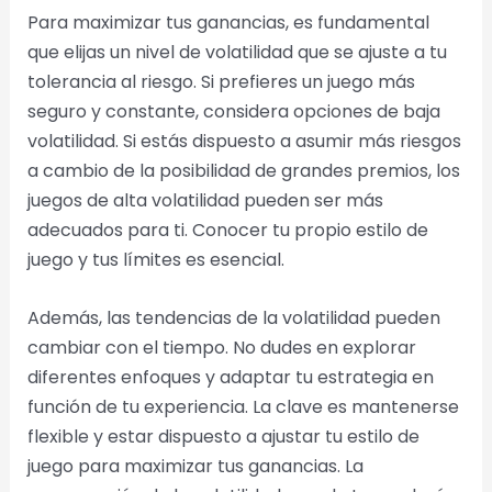
Para maximizar tus ganancias, es fundamental
que elijas un nivel de volatilidad que se ajuste a tu
tolerancia al riesgo. Si prefieres un juego más
seguro y constante, considera opciones de baja
volatilidad. Si estás dispuesto a asumir más riesgos
a cambio de la posibilidad de grandes premios, los
juegos de alta volatilidad pueden ser más
adecuados para ti. Conocer tu propio estilo de
juego y tus límites es esencial.
Además, las tendencias de la volatilidad pueden
cambiar con el tiempo. No dudes en explorar
diferentes enfoques y adaptar tu estrategia en
función de tu experiencia. La clave es mantenerse
flexible y estar dispuesto a ajustar tu estilo de
juego para maximizar tus ganancias. La