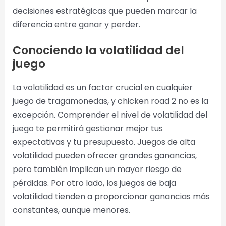
decisiones estratégicas que pueden marcar la
diferencia entre ganar y perder.
Conociendo la volatilidad del
juego
La volatilidad es un factor crucial en cualquier
juego de tragamonedas, y chicken road 2 no es la
excepción. Comprender el nivel de volatilidad del
juego te permitirá gestionar mejor tus
expectativas y tu presupuesto. Juegos de alta
volatilidad pueden ofrecer grandes ganancias,
pero también implican un mayor riesgo de
pérdidas. Por otro lado, los juegos de baja
volatilidad tienden a proporcionar ganancias más
constantes, aunque menores.