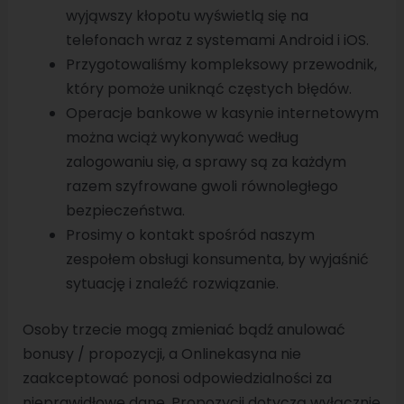
wyjąwszy kłopotu wyświetlą się na
telefonach wraz z systemami Android i iOS.
Przygotowaliśmy kompleksowy przewodnik,
który pomoże uniknąć częstych błędów.
Operacje bankowe w kasynie internetowym
można wciąż wykonywać według
zalogowaniu się, a sprawy są za każdym
razem szyfrowane gwoli równoległego
bezpieczeństwa.
Prosimy o kontakt spośród naszym
zespołem obsługi konsumenta, by wyjaśnić
sytuację i znaleźć rozwiązanie.
Osoby trzecie mogą zmieniać bądź anulować
bonusy / propozycji, a Onlinekasyna nie
zaakceptować ponosi odpowiedzialności za
nieprawidłowe dane. Propozycji dotyczą wyłącznie