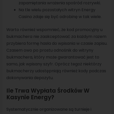
zapamiętania wrażenia spośród rozrywki.
Na tle wielu pozostałych witryn Energy
Casino zdaje się być odrobinę w tak wiele.
Warto również wspomnieć, że kod promocyjny u
bukmachera nie zaakceptować za każdym razem
przybiera formę hasła do wpisania w czasie zapisu.
Czasem owo po prostu odnośnik do witryny
bukmachera, który może gwarantować jest to
samo, jak wpisany szyfr. Oprócz tegoż niektórzy
bukmacherzy udostępniają również kody podczas
dokonywania depozytu.
Ile Trwa Wypłata Środków W
Kasynie Energy?
Systematycznie organizowane są turnieje i