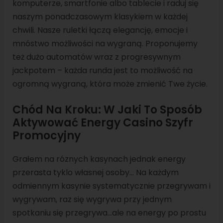
komputerze, smartfonie albo tablecie i raduj się
naszym ponadczasowym klasykiem w każdej
chwili. Nasze ruletki łączą elegancję, emocje i
mnóstwo możliwości na wygraną. Proponujemy
też dużo automatów wraz z progresywnym
jackpotem – każda runda jest to możliwość na
ogromną wygraną, która może zmienić Twe życie.
Chód Na Kroku: W Jaki To Sposób
Aktywować Energy Casino Szyfr
Promocyjny
Grałem na róznych kasynach jednak energy
przerasta tyklo własnej osoby… Na każdym
odmiennym kasynie systematycznie przegrywam i
wygrywam, raz się wygrywa przy jednym
spotkaniu się przegrywa…ale na energy po prostu