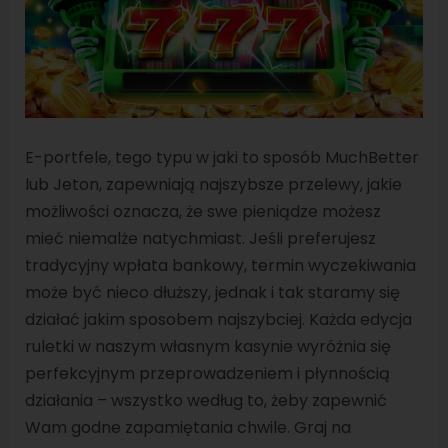
E-portfele, tego typu w jaki to sposób MuchBetter
lub Jeton, zapewniają najszybsze przelewy, jakie
możliwości oznacza, że swe pieniądze możesz
mieć niemalże natychmiast. Jeśli preferujesz
tradycyjny wpłata bankowy, termin wyczekiwania
może być nieco dłuższy, jednak i tak staramy się
działać jakim sposobem najszybciej. Każda edycja
ruletki w naszym własnym kasynie wyróżnia się
perfekcyjnym przeprowadzeniem i płynnością
działania – wszystko według to, żeby zapewnić
Wam godne zapamiętania chwile. Graj na