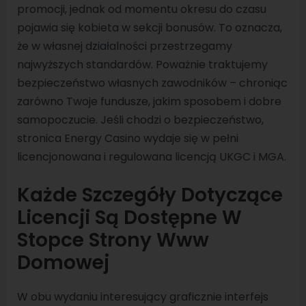
promocji, jednak od momentu okresu do czasu
pojawia się kobieta w sekcji bonusów. To oznacza,
że w własnej działalności przestrzegamy
najwyższych standardów. Poważnie traktujemy
bezpieczeństwo własnych zawodników – chroniąc
zarówno Twoje fundusze, jakim sposobem i dobre
samopoczucie. Jeśli chodzi o bezpieczeństwo,
stronica Energy Casino wydaje się w pełni
licencjonowana i regulowana licencją UKGC i MGA.
Każde Szczegóły Dotyczące
Licencji Są Dostępne W
Stopce Strony Www
Domowej
W obu wydaniu interesujący graficznie interfejs