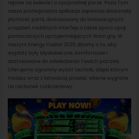
rejonie na świecie i o opcjonalnej porze. Poza Tym
nasza profesjonalna aplikacja zapewnia doskonałą
płynność partii, dostosowany do innowacyjnych
urządzeń mobilnych interfejs a także sporo opcji
pomocniczych uprzyjemniających Wam grę. W
naszym Energy Casino 2025 dbamy o to, aby
wypłaty były błyskawiczne, komfortowe i
dostosowane do odwiedzenia Twoich potrzeb.
Oferujemy ogromny wybór technik, dzięki którym
możesz wraz z łatwością przelać własne wygrane
na rachunek rozliczeniowy.