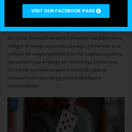
ambiente de juego saludable.
VISIT OUR FACEBOOK PAGE
Las campañas de concienciación y las
herramientas para el autoexclusión son ejemplos
de cómo la industria está tomando medidas para
mitigar el riesgo asociado al juego. Fomentar una
cultura de responsabilidad en los casinos ayuda a
garantizar que el juego se mantenga como una
forma de entretenimiento, evitando que se
convierta en una carga para individuos y
comunidades.