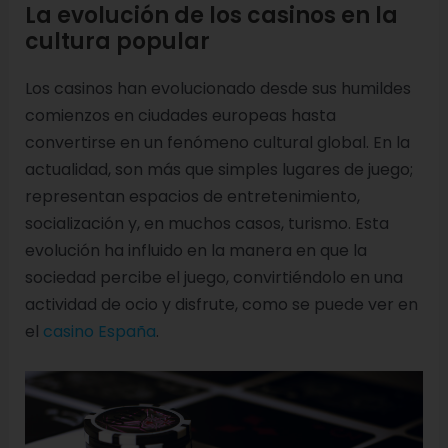
La evolución de los casinos en la
cultura popular
Los casinos han evolucionado desde sus humildes
comienzos en ciudades europeas hasta
convertirse en un fenómeno cultural global. En la
actualidad, son más que simples lugares de juego;
representan espacios de entretenimiento,
socialización y, en muchos casos, turismo. Esta
evolución ha influido en la manera en que la
sociedad percibe el juego, convirtiéndolo en una
actividad de ocio y disfrute, como se puede ver en
el
casino España
.