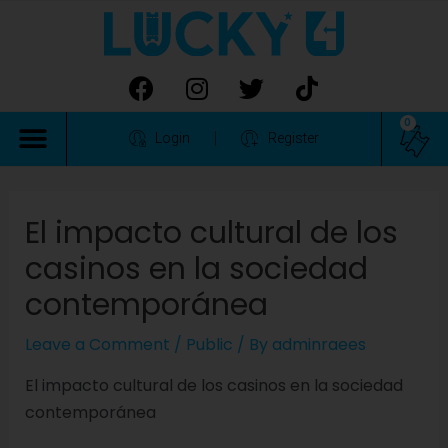
0
Login
Register
El impacto cultural de los
casinos en la sociedad
contemporánea
Leave a Comment
/
Public
/ By
adminraees
El impacto cultural de los casinos en la sociedad
contemporánea