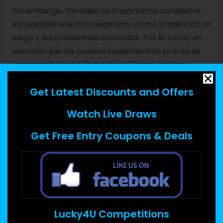
Sin embargo, también es importante considerar
los posibles efectos negativos, como la adicción al
juego y los problemas asociados. Por lo tanto, es
esencial que los casinos implementen prácticas
responsables que fomenten el juego seguro y
minimicen los riesgos para la comunidad.
Get Latest Discounts and Offers
La responsabilidad en el juego
Watch Live Draws
Con el crecimiento de los casinos, también ha
Get Free Entry Coupons & Deals
surgido una mayor conciencia sobre la
importancia del juego responsable. Las iniciativas
de educación y prevención son fundamentales
para garantizar que la experiencia de jugar sea
positiva y segura. Estas prácticas no solo
protegen a los jugadores, sino que también
Lucky4U Competitions
benefician a los propios casinos al promover un