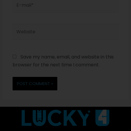
Save my name, email, and website in this
browser for the next time I comment.