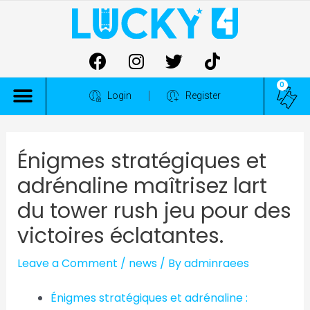
0
ALL COMPETITIONS
Login
Register
Énigmes stratégiques et
adrénaline maîtrisez lart
du tower rush jeu pour des
victoires éclatantes.
Leave a Comment
/
news
/ By
adminraees
Énigmes stratégiques et adrénaline :