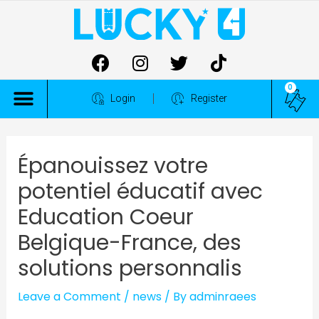
0
ALL COMPETITIONS
Login
Register
Épanouissez votre
potentiel éducatif avec
Education Coeur
Belgique-France, des
solutions personnalis
Leave a Comment
/
news
/ By
adminraees