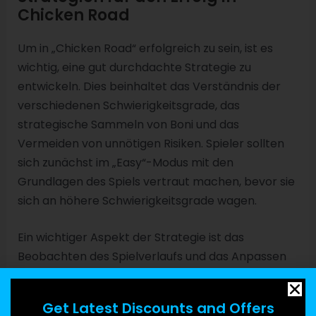
Chicken Road
Um in „Chicken Road“ erfolgreich zu sein, ist es
wichtig, eine gut durchdachte Strategie zu
entwickeln. Dies beinhaltet das Verständnis der
verschiedenen Schwierigkeitsgrade, das
strategische Sammeln von Boni und das
Vermeiden von unnötigen Risiken. Spieler sollten
sich zunächst im „Easy“-Modus mit den
Grundlagen des Spiels vertraut machen, bevor sie
sich an höhere Schwierigkeitsgrade wagen.
Ein wichtiger Aspekt der Strategie ist das
Beobachten des Spielverlaufs und das Anpassen
der Taktik entsprechend. Man sollte darauf
achten, welche Hindernisse am häufigsten
Get Latest Discounts and Offers
auftreten und welche Boni am nützlichsten sind. Es