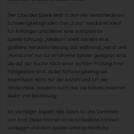
Der Clou des Spiels liegt in den vier verschiedenen
Schwierigkeitsgraden. Der „Easy“-Modus ist ideal
für Anfänger und bietet eine entspannte
Spielerfahrung. „Medium“ stellt bereits eine
größere Herausforderung dar, während „Hard“ und
„Hardcore“ nur für erfahrene Spieler geeignet sind,
die auf der Suche nach einer echten Prüfung ihrer
Fähigkeiten sind. Jeder Schwierigkeitsgrad
beeinflusst nicht nur die Anzahl und Art der
Hindernisse, sondern auch das Verhältnis zwischen
Risiko und Belohnung.
Ein wichtiger Aspekt des Spiels ist das Sammeln
von Boni. Diese können in verschiedene Formen
vorliegen und dem Spieler unterschiedliche