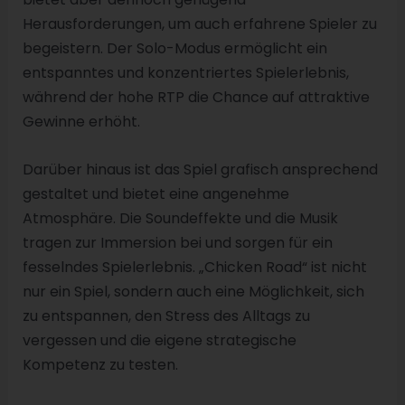
Herausforderungen, um auch erfahrene Spieler zu
begeistern. Der Solo-Modus ermöglicht ein
entspanntes und konzentriertes Spielerlebnis,
während der hohe RTP die Chance auf attraktive
Gewinne erhöht.
Darüber hinaus ist das Spiel grafisch ansprechend
gestaltet und bietet eine angenehme
Atmosphäre. Die Soundeffekte und die Musik
tragen zur Immersion bei und sorgen für ein
fesselndes Spielerlebnis. „Chicken Road“ ist nicht
nur ein Spiel, sondern auch eine Möglichkeit, sich
zu entspannen, den Stress des Alltags zu
vergessen und die eigene strategische
Kompetenz zu testen.