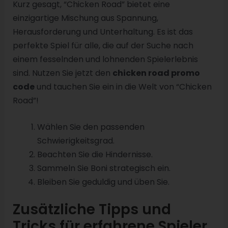
Kurz gesagt, “Chicken Road” bietet eine
einzigartige Mischung aus Spannung,
Herausforderung und Unterhaltung. Es ist das
perfekte Spiel für alle, die auf der Suche nach
einem fesselnden und lohnenden Spielerlebnis
sind. Nutzen Sie jetzt den
chicken road promo
code
und tauchen Sie ein in die Welt von “Chicken
Road”!
Wählen Sie den passenden
Schwierigkeitsgrad.
Beachten Sie die Hindernisse.
Sammeln Sie Boni strategisch ein.
Bleiben Sie geduldig und üben Sie.
Zusätzliche Tipps und
Tricks für erfahrene Spieler