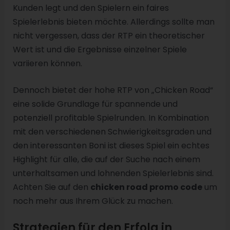
Kunden legt und den Spielern ein faires
Spielerlebnis bieten möchte. Allerdings sollte man
nicht vergessen, dass der RTP ein theoretischer
Wert ist und die Ergebnisse einzelner Spiele
variieren können.
Dennoch bietet der hohe RTP von „Chicken Road“
eine solide Grundlage für spannende und
potenziell profitable Spielrunden. In Kombination
mit den verschiedenen Schwierigkeitsgraden und
den interessanten Boni ist dieses Spiel ein echtes
Highlight für alle, die auf der Suche nach einem
unterhaltsamen und lohnenden Spielerlebnis sind.
Achten Sie auf den
chicken road promo code
um
noch mehr aus Ihrem Glück zu machen.
Strategien für den Erfolg in