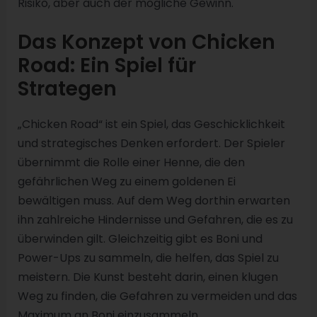
Risiko, aber auch der mögliche Gewinn.
Das Konzept von Chicken
Road: Ein Spiel für
Strategen
„Chicken Road“ ist ein Spiel, das Geschicklichkeit
und strategisches Denken erfordert. Der Spieler
übernimmt die Rolle einer Henne, die den
gefährlichen Weg zu einem goldenen Ei
bewältigen muss. Auf dem Weg dorthin erwarten
ihn zahlreiche Hindernisse und Gefahren, die es zu
überwinden gilt. Gleichzeitig gibt es Boni und
Power-Ups zu sammeln, die helfen, das Spiel zu
meistern. Die Kunst besteht darin, einen klugen
Weg zu finden, die Gefahren zu vermeiden und das
Maximum an Boni einzusammeln.