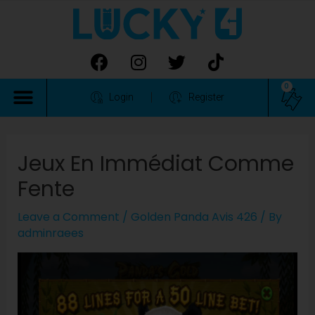
0
Login
Register
Jeux En Immédiat Comme
Fente
Leave a Comment
/
Golden Panda Avis 426
/ By
adminraees