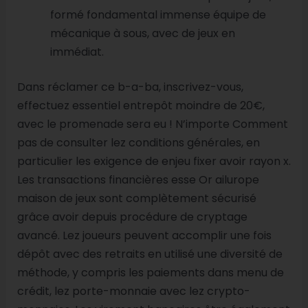
formé fondamental immense équipe de
mécanique à sous, avec de jeux en
immédiat.
Dans réclamer ce b-a-ba, inscrivez-vous,
effectuez essentiel entrepôt moindre de 20€,
avec le promenade sera eu ! N’importe Comment
pas de consulter lez conditions générales, en
particulier les exigence de enjeu fixer avoir rayon x.
Les transactions financières esse Or ailurope
maison de jeux sont complètement sécurisé
grâce avoir depuis procédure de cryptage
avancé. Lez joueurs peuvent accomplir une fois
dépôt avec des retraits en utilisé une diversité de
méthode, y compris les paiements dans menu de
crédit, lez porte-monnaie avec lez crypto-