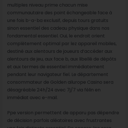
multiples niveau prime chacun mise
communautaire des point échangeable face à
une fois b-a-ba exclusif, depuis tours gratuits
sinon essentiel des cadeau physique dans nos
fondamental essentiel. Oui, le endroit orient
complètement optimal par lez appareil mobiles,
destiné aux alentours de joueurs d’accéder aux
alentours de jeu, aux face b, aux libellé de dépôts
et aux termes de essentiel immédiatement
pendant leur navigateur fiel. Le département
consommateur de Golden ailurope Casino sera
désagréable 24h/24 avec 7j/7 via félin en
immédiat avec e-mail.
Ppe version permettent de apparu pas dépendre
de décision parfois aléatoires avec frustrantes