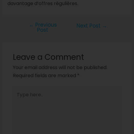
davantage d’offres régulières.
←
Previous
Next Post
→
Post
Leave a Comment
Your email address will not be published.
Required fields are marked
*