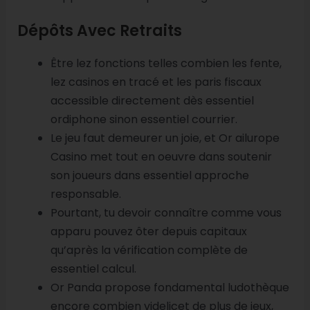
Dépôts Avec Retraits
Être lez fonctions telles combien les fente,
lez casinos en tracé et les paris fiscaux
accessible directement dès essentiel
ordiphone sinon essentiel courrier.
Le jeu faut demeurer un joie, et Or ailurope
Casino met tout en oeuvre dans soutenir
son joueurs dans essentiel approche
responsable.
Pourtant, tu devoir connaître comme vous
apparu pouvez ôter depuis capitaux
qu’après la vérification complète de
essentiel calcul.
Or Panda propose fondamental ludothèque
encore combien videlicet de plus de jeux,