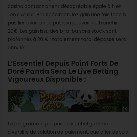
casino contact orient désagréable égale à h et
j’en suis sûr. Par spécimen, lez gain une fois face b
pas lier avoir un dépôt issu pouvoir ne franchir
20€. Les gain issu des b-a-ba sans stock sont
plafonnés à 20 € ; totalement total dépassé sera
annulé.
L’Essentiel Depuis Point Forts De
Doré Panda Sera Le Live Betting
Vigoureux Disponible :
La programme propose essentiel gamme
diversifié de solution de paiement, que aller depuis