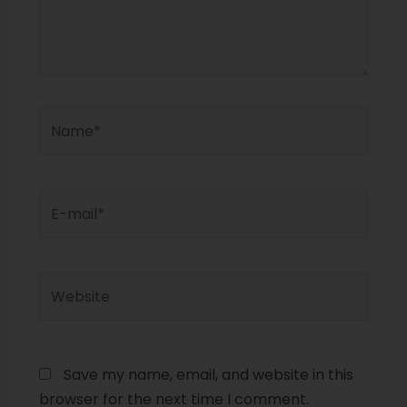
Save my name, email, and website in this
browser for the next time I comment.