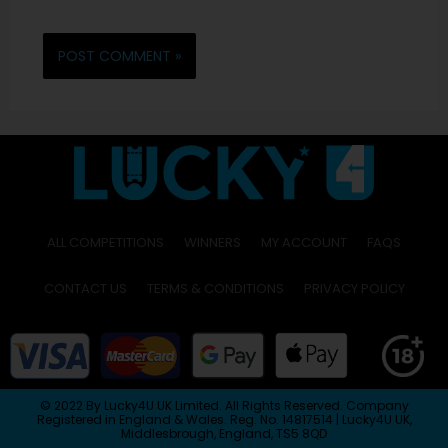
ALL COMPETITIONS
WINNERS
MY ACCOUNT
FAQS
CONTACT US
TERMS & CONDITIONS
PRIVACY POLICY
© 2022 By Lucky4U UK Limited. All Rights Reserved. Company
Registered in England & Wales. Reg. No. 14817514 | Lucky4U UK,
Middlesbrough, England, TS5 8QD