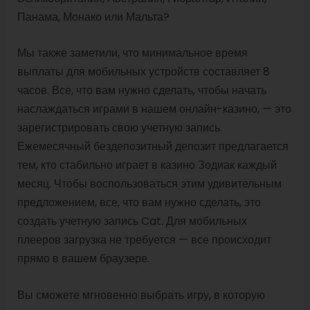
Панама, Монако или Мальта?
Мы также заметили, что минимальное время
выплаты для мобильных устройств составляет 8
часов. Все, что вам нужно сделать, чтобы начать
наслаждаться играми в нашем онлайн-казино, — это
зарегистрировать свою учетную запись.
Ежемесячный бездепозитный депозит предлагается
тем, кто стабильно играет в казино Зодиак каждый
месяц. Чтобы воспользоваться этим удивительным
предложением, все, что вам нужно сделать, это
создать учетную запись Cat. Для мобильных
плееров загрузка не требуется — все происходит
прямо в вашем браузере.
Вы сможете мгновенно выбрать игру, в которую