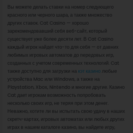
Вы можете делать ставки на номер следующего
красного или черного шара, а также множество
других ставок. Cat Casino — хорошо
зарекомендовавший себя веб-сайт, который
существует уже более десяти лет. В Cat Casino
каждый игрок найдет что-то для себя — от давних
любимых игровых автоматов до передовых игр,
созданных с учетом современных технологий. Cat
также доступно для загрузки на
кэт казино
любые
устройства Mac или Windows, а также на
Playstation, Xbox, Nintendo и многие другие. Казино
Cat дает игрокам возможность попробовать
несколько своих игр, не теряя при этом денег.
Неважно, хотите ли вы испытать свою удачу в наших
скретч-картах, игровых автоматах или любых других
играх в нашем каталоге казино, вы найдете игру,