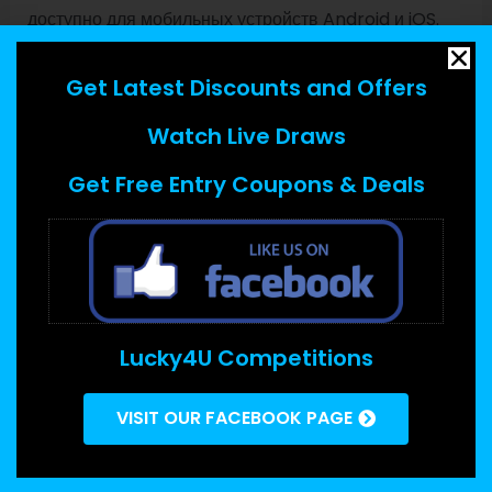
доступно для мобильных устройств Android и iOS.
Что ж, у нас есть несколько вещей, которые делают
нас лучшим сайтом казино на рынке. Все, что вам
Get Latest Discounts and Offers
нужно сделать, это зарегистрировать учетную запись,
Watch Live Draws
внести свой первый депозит, и вы можете начать
играть прямо сейчас! Это позволяет вам брать свое
Get Free Entry Coupons & Deals
любимое онлайн-казино с собой, куда бы вы ни
пошли, даже если оно не подключено к Интернету.
Играйте в бесплатном режиме, тренируйтесь и
наслаждайтесь игрой в рулетку.
Последнее, о чем следует помнить, это то, что
Lucky4U Competitions
у вас будет 48 часов, чтобы внести свой
первый депозит.
VISIT OUR FACEBOOK PAGE
Когда дело доходит до Cat Casino, веб-сайт
Microgaming является ведущим