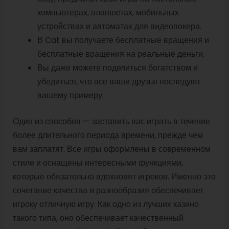
компьютерах, планшетах, мобильных
устройствах и автоматах для видеопокера.
В Cat вы получаете бесплатные вращения и
бесплатные вращения на реальные деньги.
Вы даже можете поделиться богатством и
убедиться, что все ваши друзья последуют
вашему примеру.
Один из способов — заставить вас играть в течение
более длительного периода времени, прежде чем
вам заплатят. Все игры оформлены в современном
стиле и оснащены интересными функциями,
которые обязательно вдохновят игроков. Именно это
сочетание качества и разнообразия обеспечивает
игроку отличную игру. Как одно из лучших казино
такого типа, оно обеспечивает качественный