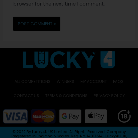
browser for the next time I comment.
ALL COMPETITIONS
WINNERS
MY ACCOUNT
FAQS
CONTACT US
TERMS & CONDITIONS
PRIVACY POLICY
© 2022 By Lucky4U UK Limited. All Rights Reserved. Company
Registered in England & Wales. Reg. No. 14817514 | Lucky4U UK,