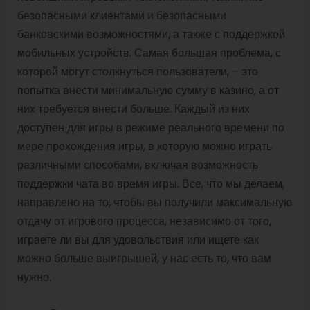
безопасными клиентами и безопасными
банковскими возможностями, а также с поддержкой
мобильных устройств. Самая большая проблема, с
которой могут столкнуться пользователи, – это
попытка внести минимальную сумму в казино, а от
них требуется внести больше. Каждый из них
доступен для игры в режиме реального времени по
мере прохождения игры, в которую можно играть
различными способами, включая возможность
поддержки чата во время игры. Все, что мы делаем,
направлено на то, чтобы вы получили максимальную
отдачу от игрового процесса, независимо от того,
играете ли вы для удовольствия или ищете как
можно больше выигрышей, у нас есть то, что вам
нужно.