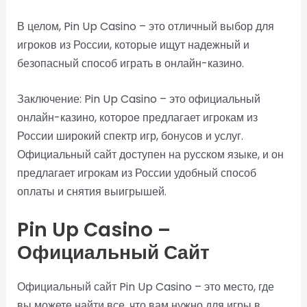
В целом, Pin Up Casino – это отличный выбор для
игроков из России, которые ищут надежный и
безопасный способ играть в онлайн-казино.
Заключение: Pin Up Casino – это официальный
онлайн-казино, которое предлагает игрокам из
России широкий спектр игр, бонусов и услуг.
Официальный сайт доступен на русском языке, и он
предлагает игрокам из России удобный способ
оплаты и снятия выигрышей.
Pin Up Casino –
Официальный Сайт
Официальный сайт Pin Up Casino – это место, где
вы можете найти все, что вам нужно для игры в