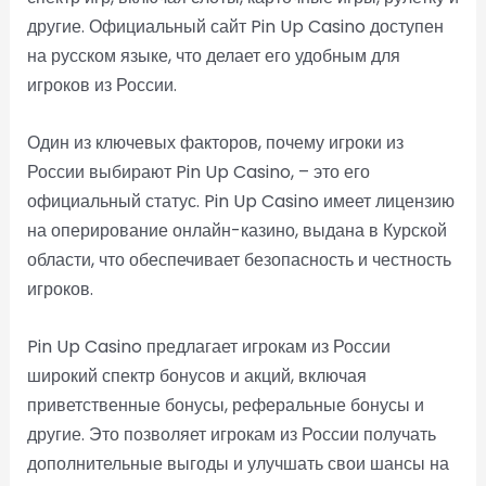
другие. Официальный сайт Pin Up Casino доступен
на русском языке, что делает его удобным для
игроков из России.
Один из ключевых факторов, почему игроки из
России выбирают Pin Up Casino, – это его
официальный статус. Pin Up Casino имеет лицензию
на оперирование онлайн-казино, выдана в Курской
области, что обеспечивает безопасность и честность
игроков.
Pin Up Casino предлагает игрокам из России
широкий спектр бонусов и акций, включая
приветственные бонусы, реферальные бонусы и
другие. Это позволяет игрокам из России получать
дополнительные выгоды и улучшать свои шансы на