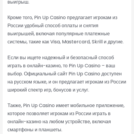
выигрыш.
Кроме того, Pin Up Casino предлагает игрокам из
России удобный способ оплаты и снятия
выигрышей, включая популярные платежные
системы, такие как Visa, Mastercard, Skrill и другие.
Если вы ищете надежный и безопасный способ
играть в онлайн-казино, то Pin Up Casino – ваш
выбор. Официальный сайт Pin Up Casino доступен
на русском языке, и он предлагает игрокам из России
широкий спектр игр, бонусов и услуг.
Также, Pin Up Casino имеет мобильное приложение,
которое позволяет игрокам из России играть в
онлайн-казино на любом устройстве, включая
смартфоны и планшеты.