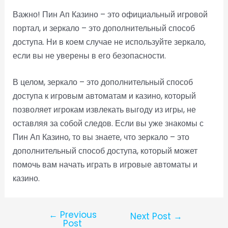
Важно! Пин Ап Казино – это официальный игровой
портал, и зеркало – это дополнительный способ
доступа. Ни в коем случае не используйте зеркало,
если вы не уверены в его безопасности.
В целом, зеркало – это дополнительный способ
доступа к игровым автоматам и казино, который
позволяет игрокам извлекать выгоду из игры, не
оставляя за собой следов. Если вы уже знакомы с
Пин Ап Казино, то вы знаете, что зеркало – это
дополнительный способ доступа, который может
помочь вам начать играть в игровые автоматы и
казино.
←
Previous
Next Post
→
Post