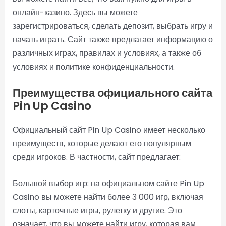
онлайн-казино. Здесь вы можете
зарегистрироваться, сделать депозит, выбрать игру и
начать играть. Сайт также предлагает информацию о
различных играх, правилах и условиях, а также об
условиях и политике конфиденциальности.
Преимущества официального сайта
Pin Up Casino
Официальный сайт Pin Up Casino имеет несколько
преимуществ, которые делают его популярным
среди игроков. В частности, сайт предлагает:
Большой выбор игр: на официальном сайте Pin Up
Casino вы можете найти более 3 000 игр, включая
слоты, карточные игры, рулетку и другие. Это
означает, что вы можете найти игру, которая вам