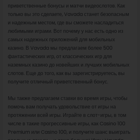
приветственные бонусы и матчи видеослотов. Как
только вы это сделаете, Vavada станет безопасным
и надежным местом, где вы сможете насладиться
любимыми играми. Вот почему у нас есть одно из
самых надежных приложений для мобильных
казино. В Vavada мы предлагаем более 500
фантастических игр, от классических игр для
наземных казино до новейших и лучших мобильных
слотов. Еще до того, как вы зарегистрируетесь, вы
получите отличный приветственный бонус.
Мы также предлагаем ставки во время игры, чтобы
помочь вам получать удовольствие от игры на
протяжении всей игры. Играйте в слот-игры, в том
числе в такие прогрессивные игры, как Casino 100
Premium или Casino 100, и получите шанс выиграть