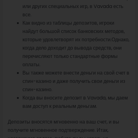
или других специальных игр, в Vavada есть
все.
Как видно из таблицы депозитов, игроки
найдут большой список банковских методов,
которые удовлетворят их потребности.Однако,
когда дело доходит до вывода средств, они
перечисляют только стандартные формы
оплаты.
Вы также можете внести деньги на свой счет в
спин-казино и даже получить свои деньги из
спин-казино.
Когда вы вносите депозит в Vavada, мы даем
вам доступ к реальным деньгам.
Депозиты вносятся мгновенно на ваш счет, и вы
получите мгновенное подтверждение. Итак,