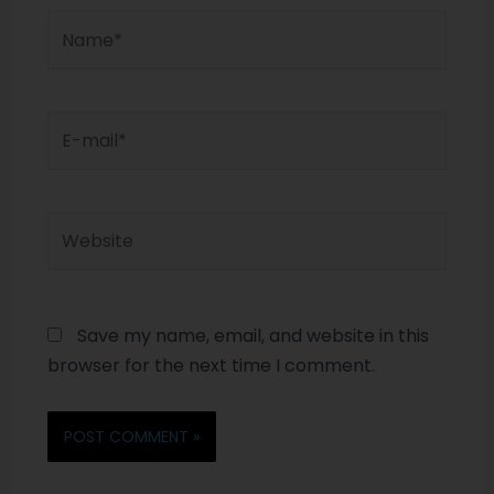
Save my name, email, and website in this
browser for the next time I comment.