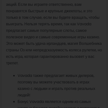
акций. Если вы играете ответственно, вам
понравятся быстрые и крупные джекпоты, и это
только в том случае, если вы будете вращать, чтобы
выиграть. Нельзя терять время, так как Vavada
предлагает самые популярные слоты, самое
полезное видео и самые современные игры казино.
Это может быть удача ирландцев, магия Волшебника
страны Оз или непредсказуемость колеса рулетки, но
есть игра, которая гарантированно вызовет у вас
трепет.
Vavada также предлагает живых дилеров,
поэтому вы можете участвовать в играх
казино с людьми и играть против реальных
людей!
Бонус Vavada является одним из самых