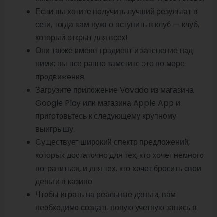
Если вы хотите получить лучший результат в
сети, тогда вам нужно вступить в клуб — клуб,
который открыт для всех!
Они также имеют градиент и затенение над
ними; вы все равно заметите это по мере
продвижения.
Загрузите приложение Vavada из магазина
Google Play или магазина Apple App и
приготовьтесь к следующему крупному
выигрышу.
Существует широкий спектр предложений,
которых достаточно для тех, кто хочет немного
потратиться, и для тех, кто хочет бросить свои
деньги в казино.
Чтобы играть на реальные деньги, вам
необходимо создать новую учетную запись в