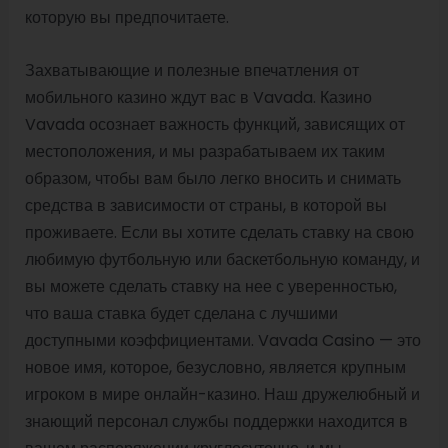
которую вы предпочитаете.
Захватывающие и полезные впечатления от
мобильного казино ждут вас в Vavada. Казино
Vavada осознает важность функций, зависящих от
местоположения, и мы разрабатываем их таким
образом, чтобы вам было легко вносить и снимать
средства в зависимости от страны, в которой вы
проживаете. Если вы хотите сделать ставку на свою
любимую футбольную или баскетбольную команду, и
вы можете сделать ставку на нее с уверенностью,
что ваша ставка будет сделана с лучшими
доступными коэффициентами. Vavada Casino — это
новое имя, которое, безусловно, является крупным
игроком в мире онлайн-казино. Наш дружелюбный и
знающий персонал службы поддержки находится в