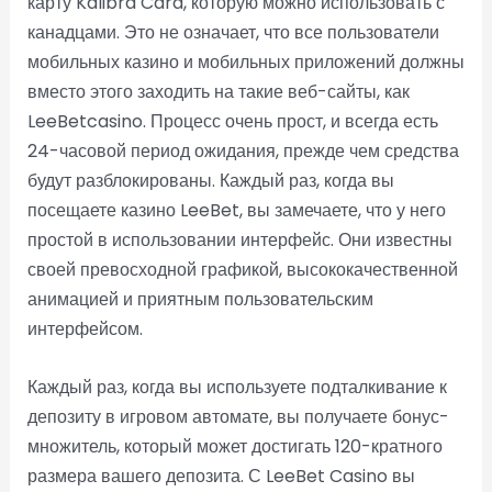
карту Kalibra Card, которую можно использовать с
канадцами. Это не означает, что все пользователи
мобильных казино и мобильных приложений должны
вместо этого заходить на такие веб-сайты, как
LeeBetcasino. Процесс очень прост, и всегда есть
24-часовой период ожидания, прежде чем средства
будут разблокированы. Каждый раз, когда вы
посещаете казино LeeBet, вы замечаете, что у него
простой в использовании интерфейс. Они известны
своей превосходной графикой, высококачественной
анимацией и приятным пользовательским
интерфейсом.
Каждый раз, когда вы используете подталкивание к
депозиту в игровом автомате, вы получаете бонус-
множитель, который может достигать 120-кратного
размера вашего депозита. С LeeBet Casino вы