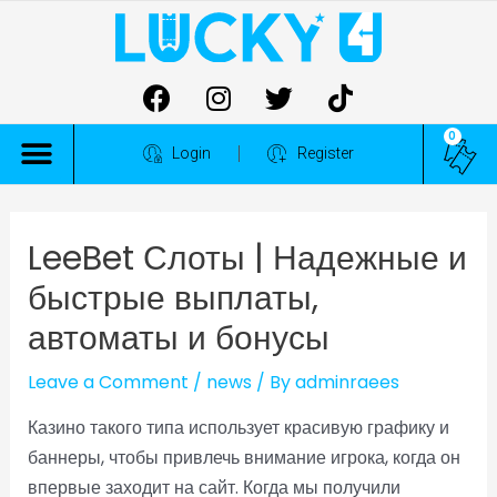
0
ALL COMPETITIONS
Login
Register
LeeBet Слоты | Надежные и
быстрые выплаты,
автоматы и бонусы
Leave a Comment
/
news
/ By
adminraees
Казино такого типа использует красивую графику и
баннеры, чтобы привлечь внимание игрока, когда он
впервые заходит на сайт. Когда мы получили