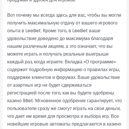
Вот почему мы всегда здесь для вас, чтобы вы могли
получить максимальную отдачу от вашего игрового
опыта в LeeBet. Кроме того, в LeeBet ваше
удовольствие доведено до максимума благодаря
нашим различным акциям, а это означает, что вы
можете играть и получать реальные выигрыши
каждый раз, когда играете. Вкладка «О программе»
содержит подробную информацию о правилах игры,
поддержке клиентов и форумах. Ваше удовольствие
от азартных игр не будет сдерживаться
регистрацией после того, как вы будете одобрены
казино 9Bet. Мгновенное одобрение гарантирует, что
пользователи сразу же смогут играть на свои деньги,
что дает им время для просмотра и выбора игр. Все
новейшие игровые автоматы предлагаются в казино