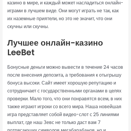
казино в мире, и каждый может насладиться онлайн-
играми в лучшем виде. Они могут играть не так, как
их наземные приятели, но это не значит, что они
скучны или скучны.
Лучшее онлайн-казино
LeeBet
Бонусные деньги можно вывести в течение 24 часов
после внесения депозита, а требования к отыгрышу
бонуса высоки. Сайт имеет хорошую репутацию и
сотрудничает с государственными органами в целях
проверки. Мало того, что они понравятся всем, в них
также играют игроки со всего мира. Наша новейшая
игра представляет собой видео-слот с 25 линиями
выплат, где наш Зевс не только даст вам 7
потрясающих символов мегабарабанов, но и