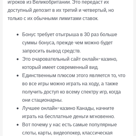
игроков из Великобритании. Это передаст их
доступный депозит в их третий и четвертый, но
только с их обычными лимитами ставок.
Бонус требует отыгрыша в 30 раз больше
суммы бонуса, прежде чем можно будет
запросить вывод средств.
Это очаровательный сайт онлайн-казино,
который имеет современный вид.
Единственным плюсом этого является то, что
во все игры можно играть на ходу, а также
получить доступ ко всему спектру игр, когда
они стационарны.
Лучшее онлайн-казино Канады, начните
играть на бесплатные деньги мгновенно.
Вот почему у нас есть самые популярные
слоты, карты, видеопокер, классическая