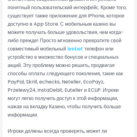
понятный пользовательский интерфейс. Кроме того,
существует также приложение для iPhone, которое
доступно в App Store. С мобильным казино вы
можете получать больше удовольствия, чем когда-
либо прежде! Просто мгновенно превратите свой
совместимый мобильный
leebet
телефон или
устройство в множество бонусов и специальных
акций. Эту проблему можно решить, продвигая
способы оплаты следующего поколения, такие как
PayPal, Skrill, echecks, Neteller, EcoPayz,
Przelewy24, instaDebit, Euteller и ECLiP. Игроки
могут легко получить доступ к этой информации,
нажав на вкладку Казино, чтобы получить больше
информации.
Игроки должны всегда проверять, может ли