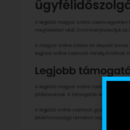
ügyfélidőszolg
A legjobb magyar online casino egyetlen
megfelelően védi. Örömmel javasoljuk az
A magyar online casino no deposit bonus 
legjobb online casinook mindig kínálnak 
Legjobb támogat
A legjobb magyar online casinook gyakran
játékosoknak. A támogatás lehet telefono
A legjobb online casinook gyakran kínálna
játékfontosságú témákon vagy bármilye