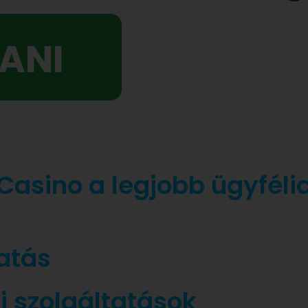
ANI
asino a legjobb ügyfélid
atás
i szolgáltatások