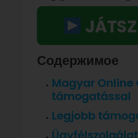
JÁTSZ
Содержимое
Magyar Online C
támogatással
Legjobb támog
Ügyfélszolgálat