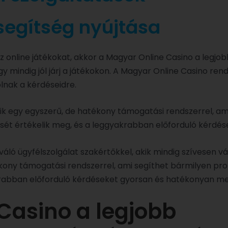
egítség nyújtása
 online játékokat, akkor a Magyar Online Casino a legjobb 
gy mindig jól járj a játékokon. A Magyar Online Casino rend
olnak a kérdéseidre.
ik egy egyszerű, de hatékony támogatási rendszerrel, a
ét értékelik meg, és a leggyakrabban előforduló kérdé
váló ügyfélszolgálat szakértőkkel, akik mindig szívesen v
ékony támogatási rendszerrel, ami segíthet bármilyen p
krabban előforduló kérdéseket gyorsan és hatékonyan me
Casino a legjobb