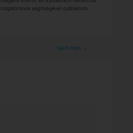
ítségére számít, és a játékokon keresztüli
zolgálatának segítségével a játékban
Next Post
→