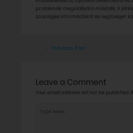
intézkedésekről, a játékértékesítésről és
problémák megoldására működik. A játéko
szükséges információkat és segítséget k
←
Previous Post
Leave a Comment
Your email address will not be published.