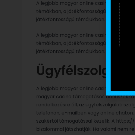
A legjobb magyar online casinook mindig
témákban, a játékfontosságú témákban va
játékfontosságú témájukban.
A legjobb magyar online casinook mindig
témákban, a játékfontosságú témákban va
játékfontosságú témájukban.
Ügyfélszolgálat
A legjobb magyar online casino, mint az h
magyar casino támogatásos bonuszokkal, 
rendelkezésre áll, az ügyfélszolgálati s
telefonon, e-mailben vagy online chaton.
szakértői támogatással kezelik. A https:/
bizalommal játszhatják. Ha valami nem ren