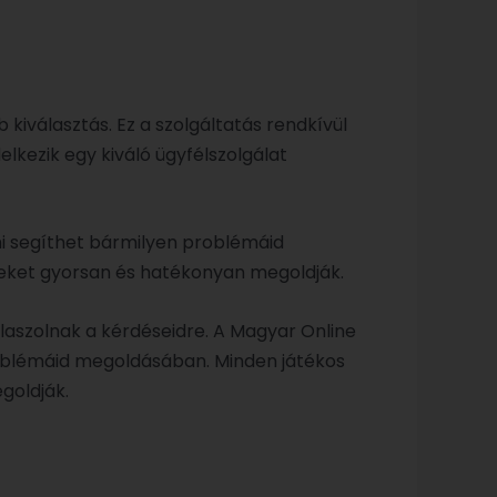
kiválasztás. Ez a szolgáltatás rendkívül
elkezik egy kiváló ügyfélszolgálat
mi segíthet bármilyen problémáid
seket gyorsan és hatékonyan megoldják.
álaszolnak a kérdéseidre. A Magyar Online
roblémáid megoldásában. Minden játékos
goldják.