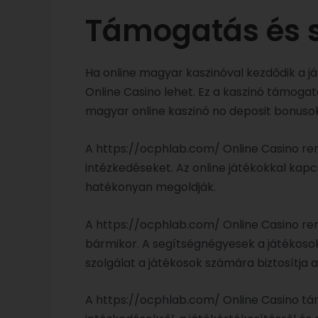
Támogatás és s
Ha online magyar kaszinóval kezdődik a 
Online Casino lehet. Ez a kaszinó támogat
magyar online kaszinó no deposit bonusok
A https://ocphlab.com/ Online Casino ren
intézkedéseket. Az online játékokkal kapc
hatékonyan megoldják.
A https://ocphlab.com/ Online Casino re
bármikor. A segítségnégyesek a játékos
szolgálat a játékosok számára biztosítja 
A https://ocphlab.com/ Online Casino támo