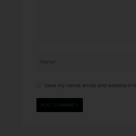
Save my name, email, and website in t