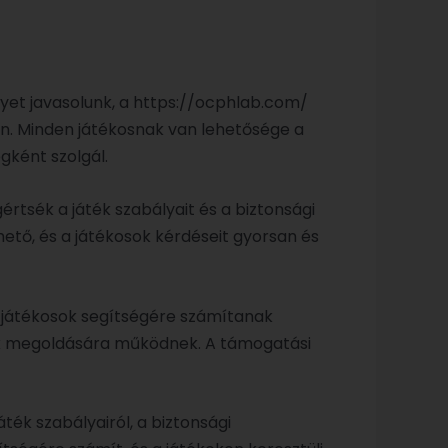
yet javasolunk, a https://ocphlab.com/
an. Minden játékosnak van lehetősége a
gként szolgál.
tsék a játék szabályait és a biztonsági
ető, és a játékosok kérdéseit gyorsan és
a játékosok segítségére számítanak
ák megoldására működnek. A támogatási
ték szabályairól, a biztonsági