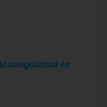
őszolgálattal és