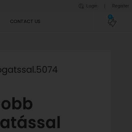
Login
Register
0
CONTACT US
ogatssal.5074
jobb
gatással