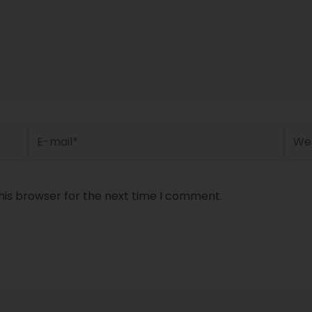
his browser for the next time I comment.