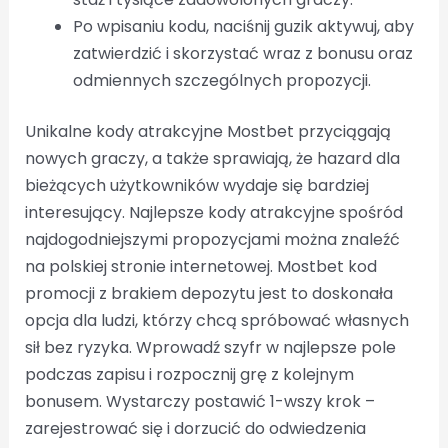
Po wpisaniu kodu, naciśnij guzik aktywuj, aby
zatwierdzić i skorzystać wraz z bonusu oraz
odmiennych szczególnych propozycji.
Unikalne kody atrakcyjne Mostbet przyciągają
nowych graczy, a także sprawiają, że hazard dla
bieżących użytkowników wydaje się bardziej
interesujący. Najlepsze kody atrakcyjne spośród
najdogodniejszymi propozycjami można znaleźć
na polskiej stronie internetowej. Mostbet kod
promocji z brakiem depozytu jest to doskonała
opcja dla ludzi, którzy chcą spróbować własnych
sił bez ryzyka. Wprowadź szyfr w najlepsze pole
podczas zapisu i rozpocznij grę z kolejnym
bonusem. Wystarczy postawić 1-wszy krok –
zarejestrować się i dorzucić do odwiedzenia