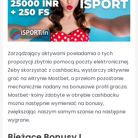
Zarządzający aktywami powiadamia o tych
propozycji zbytnio pomocą poczty elektronicznej.
Żeby skorzystać z cashbacku, wystarczy aktywnie
grać na witrynie Mostbet, a przełom pozostanie
mechanicznie nadany na bonusowe profil gracza.
Mostbet-koiny zdobyte w obrębie cashbacku
można następnie wymieniać na bonusy,
zwiększając naszym samym szanse na następne
wygrane.
Bieżące Bonusy I