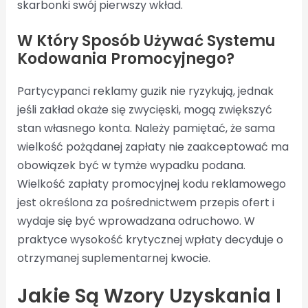
skarbonki swój pierwszy wkład.
W Który Sposób Używać Systemu
Kodowania Promocyjnego?
Partycypanci reklamy guzik nie ryzykują, jednak
jeśli zakład okaże się zwycięski, mogą zwiększyć
stan własnego konta. Należy pamiętać, że sama
wielkość pożądanej zapłaty nie zaakceptować ma
obowiązek być w tymże wypadku podana.
Wielkość zapłaty promocyjnej kodu reklamowego
jest określona za pośrednictwem przepis ofert i
wydaje się być wprowadzana odruchowo. W
praktyce wysokość krytycznej wpłaty decyduje o
otrzymanej suplementarnej kwocie.
Jakie Są Wzory Uzyskania I