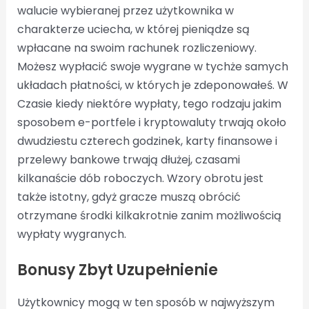
walucie wybieranej przez użytkownika w
charakterze uciecha, w której pieniądze są
wpłacane na swoim rachunek rozliczeniowy.
Możesz wypłacić swoje wygrane w tychże samych
układach płatności, w których je zdeponowałeś. W
Czasie kiedy niektóre wypłaty, tego rodzaju jakim
sposobem e-portfele i kryptowaluty trwają około
dwudziestu czterech godzinek, karty finansowe i
przelewy bankowe trwają dłużej, czasami
kilkanaście dób roboczych. Wzory obrotu jest
także istotny, gdyż gracze muszą obrócić
otrzymane środki kilkakrotnie zanim możliwością
wypłaty wygranych.
Bonusy Zbyt Uzupełnienie
Użytkownicy mogą w ten sposób w najwyższym