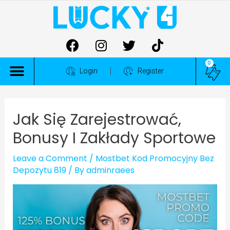
0
ALL COMPETITIONS
Login
Register
Jak Się Zarejestrować,
Bonusy I Zakłady Sportowe
Leave a Comment
/
Mostbet Kod Promocyjny Bez
Depozytu 819
/ By
adminraees