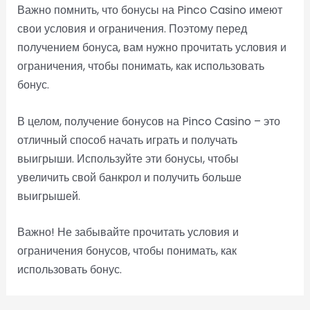
Важно помнить, что бонусы на Pinco Casino имеют
свои условия и ограничения. Поэтому перед
получением бонуса, вам нужно прочитать условия и
ограничения, чтобы понимать, как использовать
бонус.
В целом, получение бонусов на Pinco Casino – это
отличный способ начать играть и получать
выигрыши. Используйте эти бонусы, чтобы
увеличить свой банкрол и получить больше
выигрышей.
Важно! Не забывайте прочитать условия и
ограничения бонусов, чтобы понимать, как
использовать бонус.