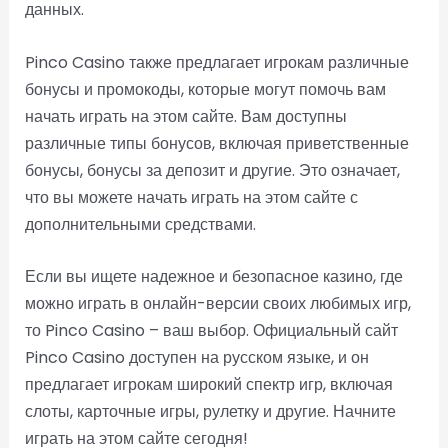
данных.
Pinco Casino также предлагает игрокам различные
бонусы и промокоды, которые могут помочь вам
начать играть на этом сайте. Вам доступны
различные типы бонусов, включая приветственные
бонусы, бонусы за депозит и другие. Это означает,
что вы можете начать играть на этом сайте с
дополнительными средствами.
Если вы ищете надежное и безопасное казино, где
можно играть в онлайн-версии своих любимых игр,
то Pinco Casino – ваш выбор. Официальный сайт
Pinco Casino доступен на русском языке, и он
предлагает игрокам широкий спектр игр, включая
слоты, карточные игры, рулетку и другие. Начните
играть на этом сайте сегодня!