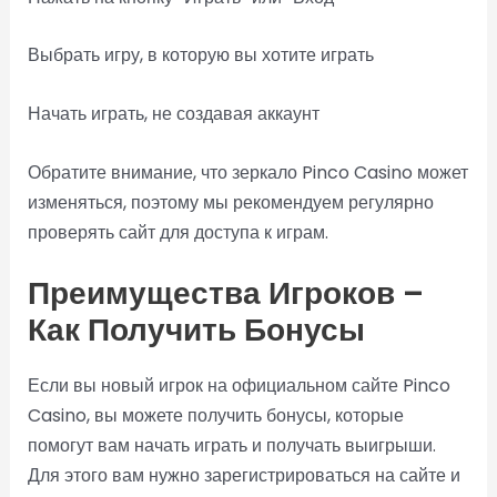
Выбрать игру, в которую вы хотите играть
Начать играть, не создавая аккаунт
Обратите внимание, что зеркало Pinco Casino может
изменяться, поэтому мы рекомендуем регулярно
проверять сайт для доступа к играм.
Преимущества Игроков –
Как Получить Бонусы
Если вы новый игрок на официальном сайте Pinco
Casino, вы можете получить бонусы, которые
помогут вам начать играть и получать выигрыши.
Для этого вам нужно зарегистрироваться на сайте и