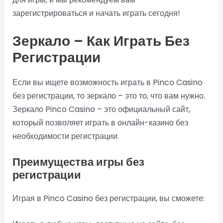
зарегистрироваться и начать играть сегодня!
Зеркало – Как Играть Без
Регистрации
Если вы ищете возможность играть в Pinco Casino
без регистрации, то зеркало – это то, что вам нужно.
Зеркало Pinco Casino – это официальный сайт,
который позволяет играть в онлайн-казино без
необходимости регистрации.
Преимущества игры без
регистрации
Играя в Pinco Casino без регистрации, вы сможете: