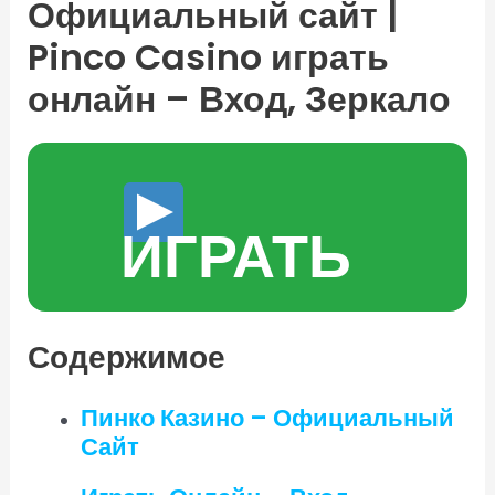
Официальный сайт |
Pinco Casino играть
онлайн – Вход, Зеркало
ИГРАТЬ
Содержимое
Пинко Казино – Официальный
Сайт