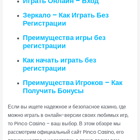
Играть Онлайн – Вход
Зеркало – Как Играть Без
Регистрации
Преимущества игры без
регистрации
Как начать играть без
регистрации
Преимущества Игроков – Как
Получить Бонусы
Если вы ищете надежное и безопасное казино, где
можно играть в онлайн-версии своих любимых игр,
то Pinco Casino – ваш выбор. В этом обзоре мы
рассмотрим официальный сайт Pinco Casino, его