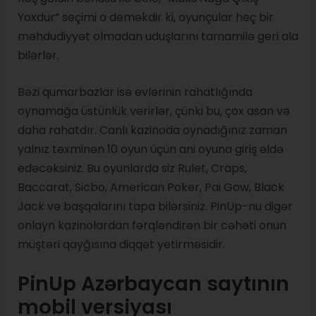
Yoxdur” seçimi o deməkdir ki, oyunçular heç bir
məhdudiyyət olmadan uduşlarını tamamilə geri ala
bilərlər.
Bəzi qumarbazlar isə evlərinin rahatlığında
oynamağa üstünlük verirlər, çünki bu, çox asan və
daha rahatdır. Canlı kazinoda oynadığınız zaman
yalnız təxminən 10 oyun üçün ani oyuna giriş əldə
edəcəksiniz. Bu oyunlarda siz Rulet, Craps,
Baccarat, Sicbo, American Poker, Pai Gow, Black
Jack və başqalarını tapa bilərsiniz. PinUp-nu digər
onlayn kazinolardan fərqləndirən bir cəhəti onun
müştəri qayğısına diqqət yetirməsidir.
PinUp Azərbaycan saytının
mobil versiyası