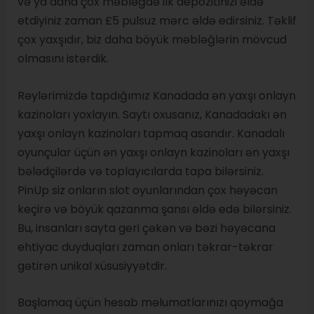
və ya daha çox məbləğdə ilk depozitinizi əldə
etdiyiniz zaman £5 pulsuz mərc əldə edirsiniz. Təklif
çox yaxşıdır, biz daha böyük məbləğlərin mövcud
olmasını istərdik.
Rəylərimizdə tapdığımız Kanadada ən yaxşı onlayn
kazinoları yoxlayın. Saytı oxusanız, Kanadadakı ən
yaxşı onlayn kazinoları tapmaq asandır. Kanadalı
oyunçular üçün ən yaxşı onlayn kazinoları ən yaxşı
bələdçilərdə və toplayıcılarda tapa bilərsiniz.
PinUp siz onların slot oyunlarından çox həyəcan
keçirə və böyük qazanma şansı əldə edə bilərsiniz.
Bu, insanları sayta geri çəkən və bəzi həyəcana
ehtiyac duyduqları zaman onları təkrar-təkrar
gətirən unikal xüsusiyyətdir.
Başlamaq üçün hesab məlumatlarınızı qoymağa