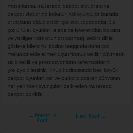
maşınlarına, mütərəqqi cekpot slotlarına və
cekpot slotlarına bölünür. Adi oyunçular burada
artıq tanış olduqları bir çox slot tapacaqlar. Siz
çoxlu rulet oyunları, eləcə də lotereyalar, bakara
və ya digər kart oyunları tapmağı səbirsizliklə
gözləyə bilərsiniz. Kazino haqqında daha çox
məlumat əldə etmək üçün “Bonus təklifi” düyməsini
sıxıb təklif və promosyonların təfərrüatlarını
yoxlaya bilərsiniz. PinUp kazinosunda bəzi böyük
cekpot oyunları var və bunlara adətən dünyanın
hər yerindən oyunçuları cəlb edən mütərəqqi
cekpot daxildir.
←
Previous
Next Post
→
Post