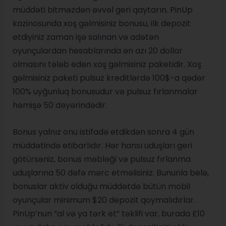
müddəti bitməzdən əvvəl geri qaytarın. PinUp
kazinosunda xoş gəlmisiniz bonusu, ilk depozit
etdiyiniz zaman işə salınan və adətən
oyunçulardan hesablarında ən azı 20 dollar
olmasını tələb edən xoş gəlmisiniz paketidir. Xoş
gəlmisiniz paketi pulsuz kreditlərdə 100$-a qədər
100% uyğunluq bonusudur və pulsuz fırlanmalar
həmişə 50 dəyərindədir.
Bonus yalnız onu istifadə etdikdən sonra 4 gün
müddətində etibarlıdır. Hər hansı uduşları geri
götürsəniz, bonus məbləği və pulsuz fırlanma
uduşlarına 50 dəfə mərc etməlisiniz. Bununla belə,
bonuslar aktiv olduğu müddətdə bütün mobil
oyunçular minimum $20 depozit qoymalıdırlar.
PinUp’nun “al və ya tərk et” təklifi var, burada £10