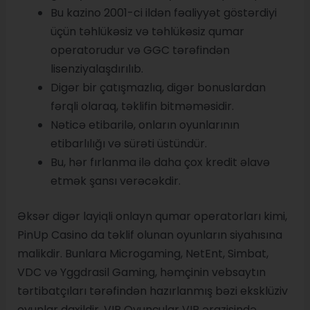
Bu kazino 2001-ci ildən fəaliyyət göstərdiyi
üçün təhlükəsiz və təhlükəsiz qumar
operatorudur və GGC tərəfindən
lisenziyalaşdırılıb.
Digər bir çatışmazlıq, digər bonuslardan
fərqli olaraq, təklifin bitməməsidir.
Nəticə etibarilə, onların oyunlarının
etibarlılığı və sürəti üstündür.
Bu, hər fırlanma ilə daha çox kredit əlavə
etmək şansı verəcəkdir.
Əksər digər layiqli onlayn qumar operatorları kimi,
PinUp Casino da təklif olunan oyunların siyahısına
malikdir. Bunlara Microgaming, NetEnt, Simbat,
VDC və Yggdrasil Gaming, həmçinin vebsaytın
tərtibatçıları tərəfindən hazırlanmış bəzi eksklüziv
oyunlar daxildir. VIP Oyunçular VIP ərazisində