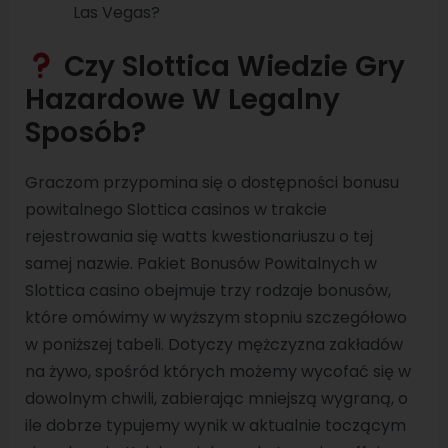
Las Vegas?
Czy Slottica Wiedzie Gry
Hazardowe W Legalny
Sposób?
Graczom przypomina się o dostępności bonusu
powitalnego Slottica casinos w trakcie
rejestrowania się watts kwestionariuszu o tej
samej nazwie. Pakiet Bonusów Powitalnych w
Slottica casino obejmuje trzy rodzaje bonusów,
które omówimy w wyższym stopniu szczegółowo
w poniższej tabeli. Dotyczy mężczyzna zakładów
na żywo, spośród których możemy wycofać się w
dowolnym chwili, zabierając mniejszą wygraną, o
ile dobrze typujemy wynik w aktualnie toczącym