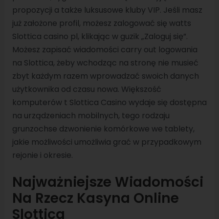
propozycji a także luksusowe kluby VIP. Jeśli masz
już założone profil, możesz zalogować się watts
Slottica casino pl, klikając w guzik „Zaloguj się”.
Możesz zapisać wiadomości carry out logowania
na Slottica, żeby wchodząc na stronę nie musieć
zbyt każdym razem wprowadzać swoich danych
użytkownika od czasu nowa. Większość
komputerów t Slottica Casino wydaje się dostępna
na urządzeniach mobilnych, tego rodzaju
grunzochse dzwonienie komórkowe we tablety,
jakie możliwości umożliwia grać w przypadkowym
rejonie i okresie.
Najważniejsze Wiadomości
Na Rzecz Kasyna Online
Slottica