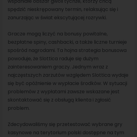
wspaniałe obszar gwoli tychże, którzy chcą
spędzić nieskrępowany termin, relaksując się i
zanurzając w świat ekscytującej rozrywki.
Gracze mogą liczyć na bonusy powitalne,
bezpłatne spiny, cashbacki, a także liczne turnieje
spośród nagrodami. Ta hojna strategia bonusowa
powoduje, że Slottica raduje się dużym
zainteresowaniem graczy. Jednym wraz z
najczęstszych zarzutów względem Slottica wydaje
się być opóźnienie w wypłacie środków. W sytuacji
problemów z wypłatami zawsze wskazane jest
skontaktować się z obsługą klienta i zgłosić
problem.
Zdecydowaliśmy się przetestować wybrane gry
kasynowe na terytorium polski dostępne na tym