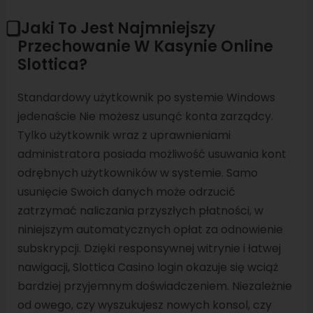
⃣ Jaki To Jest Najmniejszy
Przechowanie W Kasynie Online
Slottica?
⁢Standardowy użytkownik⁤ po systemie Windows
jedenaście Nie możesz usunąć konta zarządcy.
Tylko użytkownik wraz z uprawnieniami
administratora posiada możliwość usuwania kont
odrębnych użytkowników w systemie. Samo
usunięcie Swoich danych może odrzucić
zatrzymać naliczania przyszłych płatności, w
niniejszym automatycznych opłat za odnowienie
subskrypcji. Dzięki responsywnej witrynie i łatwej
nawigacji, Slottica Casino login okazuje się wciąż
bardziej przyjemnym doświadczeniem. Niezależnie
od owego, czy wyszukujesz nowych konsol, czy