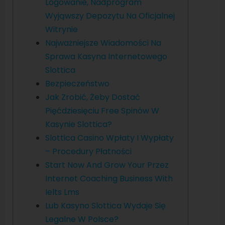
Logowanie, Nadprogram
Wyjąwszy Depozytu Na Oficjalnej
Witrynie
Najważniejsze Wiadomości Na
Sprawa Kasyna Internetowego
Slottica
Bezpieczeństwo
Jak Zrobić, Żeby Dostać
Pięćdziesięciu Free Spinów W
Kasynie Slottica?
Slottica Casino Wpłaty I Wypłaty
– Procedury Płatności
Start Now And Grow Your Przez
Internet Coaching Business With
Ielts Lms
Lub Kasyno Slottica Wydaje Się
Legalne W Polsce?