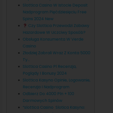
Slottica Casino W Istocie Deposit
Nadprogram Pięćdziesięciu Free
Spins 2024 New
Czy Slottica Przewodzi Zabawy
Hazardowe W Uczciwy Sposób?
Obsługa Konsumenta W Verde
Casino
Złodziej Zabrali Wraz Z Konta 5000
Ty…
Slottica Casino Pl Recenzja,
Poglądy I Bonusy 2024
Slottica Kasyno Opinie, Logowanie,
Recenzja I Nadprogram
Odbierz Do 4000 Pln + 100
Darmowych Spinów
“slottica Casino ️ Slotica Kasyno: