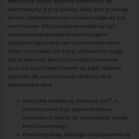
właściwsze będzie wysłanie wiadomości list
elektroniczny, a przy sprawy, kiedy ktoś preferuje
pomoc telefoniczne, owo również wydaje się być
owo możliwe. Witryna kasyna wydaje się być
naszpikowana aktualnymi technologiami
zabezpieczającymi przed atakami hakerskimi.
Dzięki szyfrowaniu SSL każdy użytkownicy mogą
być przekonani, że ich informacje stosowane
podczas sporu rejestrowania się bądź robienia
płatności nie zaakceptować dostaną się w
niepowołane ręce.
Wszystkie zabawy są dostępne 24/7, a
slottica casino login zapewnia łatwy i
sprawdzony dostęp do odwiedzenia Twego
konta bankowego.
Przekonajcie się, dlaczego wciąż powinno się