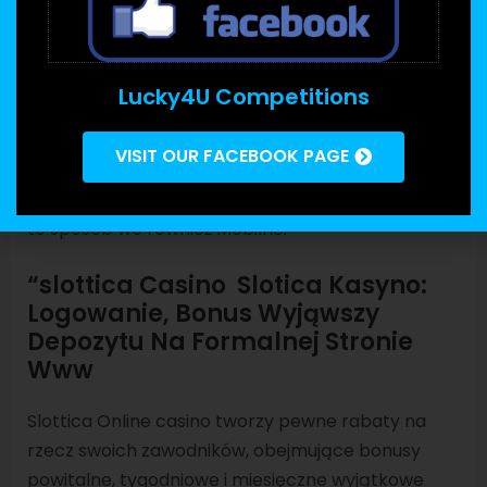
odrzucić wyłącznie. Dodatkowo, profesjonalni
krupierzy na żywo są dostępni na rzecz tych,
którzy chcą brać udział w grach kasynowych na
Lucky4U Competitions
żywo i wchodzić wraz z nimi w interakcję zbyt
pośrednictwem czatu przez internet. Warto
VISIT OUR FACEBOOK PAGE
dodać, że Slottica Iphone app dostępna wydaje się
zarówno gwoli programu operacyjnego iOS, w jaki
to sposób we również Mobilne.
“slottica Casino ️ Slotica Kasyno:
Logowanie, Bonus Wyjąwszy
Depozytu Na Formalnej Stronie
Www
Slottica Online casino tworzy pewne rabaty na
rzecz swoich zawodników, obejmujące bonusy
powitalne, tygodniowe i miesięczne wyjątkowe