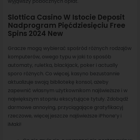
wyjąwszy pobocznych opłat.
Slottica Casino W Istocie Deposit
Nadprogram Pięćdziesięciu Free
Spins 2024 New
Gracze mogą wybierać spośród różnych rodzajów
komputerów, owego typu w jaki to sposób
automaty, ruletka, blackjack, poker i actually
sporo różnych. Co więcej, kasyno bezustannie
aktualizuje swoją bibliotekę konsol, ażeby
zapewnić własnym użytkownikom najświeższe i w
największym stopniu ekscytujące tytuły. Zdobądź
darmowe annoying, przyciągające gratyfikacyj
rzeczowe, więcej jeszcze najświeższe iPhone’y i
iMaki!