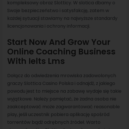
kompleksowy obraz Slotticy. W slotica dbamy o
Swoje bezpieczeństwo i satysfakcję, zatem w
każdej sytuacji stawiamy na najwyższe standardy
licencjonowania i ochrony informacji.
Start Now And Grow Your
Online Coaching Business
With Ielts Lms
Dołącz do odwiedzenia mrowiska zadowolonych
graczy Slottica Casino Polska i odnajdź, z jakiego
powodu jest to miejsce na zabawę wydaje się takie
wyjątkowe. Należy pamiętać, że żadna osoba nie
zaakceptować może zagwarantować reasonable
play, jeśli uczestnik pobiera aplikację spośród
torrentów bądź odrębnych źródeł. Warto