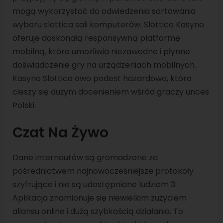
mogą wykorzystać do odwiedzenia sortowania
wyboru slottica sali komputerów. Slottica Kasyno
oferuje doskonałą responsywną platformę
mobilną, która umożliwia niezawodne i płynne
doświadczenie gry na urządzeniach mobilnych.
Kasyno Slottica owo podest hazardowa, która
cieszy się dużym docenieniem wśród graczy unces
Polski.
Czat Na Żywo
Dane internautów są gromadzone za
pośrednictwem najnowocześniejsze protokoły
szyfrujące i nie są udostępniane ludziom 3.
Aplikacja znamionuje się niewielkim zużyciem
aliansu online i dużą szybkością działania. To