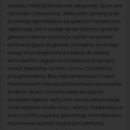
będziesz mógł błyskawicznie zalogować się na swe
rachunek rozliczeniowy. Wiele osób zachwyca się
promocją pięćdziesięciu bezpłatnych spinów zbyt
rejestrację, która wydaje się określonym spośród
głównych atutów slottica pl. Opinie na sprawa
slottica poglądy są głównie porządne, zwracając
uwagę na profesjonalne podejście do obsługi
kontrahenta i regularne aktualizacje propozycji
konsol. Specjalnie na rzecz Grono Czytelników
przygotowaliśmy listę najznamienitszych kasyn
internetowych oferujących błyskawiczną wypłatę
środków. Gracz, któremu udało się wygrać
pieniądze i spełnić wytyczne bonusu kasynowego,
może wypłacić środki wraz z strony. Polskie kasyna
wraz z szybką wypłatą gwarantują kontrahentom
ekspresowe wypłaty wygranych pieniędzy