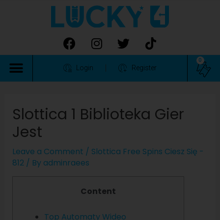
0
Login
Register
Slottica 1 Biblioteka Gier
Jest
Leave a Comment
/
Slottica Free Spins Ciesz Się -
812
/ By
adminraees
Content
Top Automaty Wideo