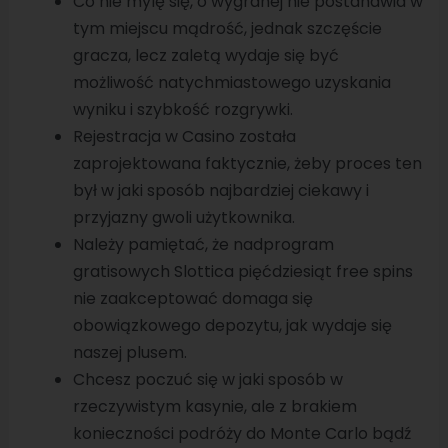
Co nie mylę się, o wygranej nie postanawia w
tym miejscu mądrość, jednak szczęście
gracza, lecz zaletą wydaje się być
możliwość natychmiastowego uzyskania
wyniku i szybkość rozgrywki.
Rejestracja w Casino została
zaprojektowana faktycznie, żeby proces ten
był w jaki sposób najbardziej ciekawy i
przyjazny gwoli użytkownika.
Należy pamiętać, że nadprogram
gratisowych Slottica pięćdziesiąt free spins
nie zaakceptować domaga się
obowiązkowego depozytu, jak wydaje się
naszej plusem.
Chcesz poczuć się w jaki sposób w
rzeczywistym kasynie, ale z brakiem
konieczności podróży do Monte Carlo bądź