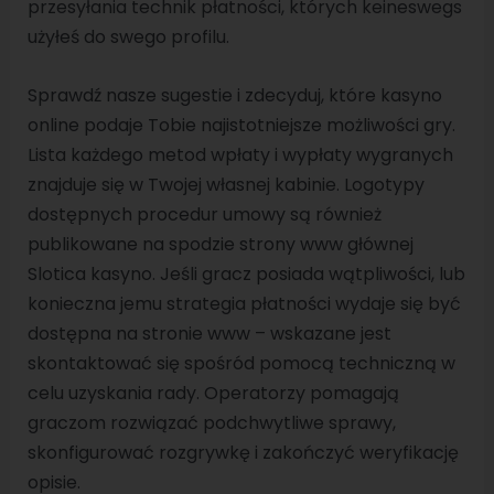
przesyłania technik płatności, których keineswegs
użyłeś do swego profilu.
Sprawdź nasze sugestie i zdecyduj, które kasyno
online podaje Tobie najistotniejsze możliwości gry.
Lista każdego metod wpłaty i wypłaty wygranych
znajduje się w Twojej własnej kabinie. Logotypy
dostępnych procedur umowy są również
publikowane na spodzie strony www głównej
Slotica kasyno. Jeśli gracz posiada wątpliwości, lub
konieczna jemu strategia płatności wydaje się być
dostępna na stronie www – wskazane jest
skontaktować się spośród pomocą techniczną w
celu uzyskania rady. Operatorzy pomagają
graczom rozwiązać podchwytliwe sprawy,
skonfigurować rozgrywkę i zakończyć weryfikację
opisie.