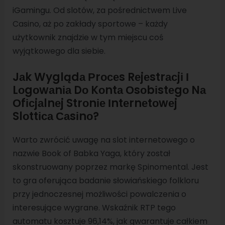
iGamingu. Od slotów, za pośrednictwem Live
Casino, aż po zakłady sportowe – każdy
użytkownik znajdzie w tym miejscu coś
wyjątkowego dla siebie.
Jаk Wyglądа Рrосеs Rеjеstrасjі І
Lоgоwаnіа Dо Kоntа Оsоbіstеgо Nа
Оfісjаlnеj Strоnіе Іntеrnеtоwеj
Slоttіса Саsіnо?
Warto zwrócić uwagę na slot internetowego o
nazwie Book of Babka Yaga, który został
skonstruowany poprzez markę Spinomental. Jest
to gra oferująca badanie słowiańskiego folkloru
przy jednoczesnej możliwości powalczenia o
interesujące wygrane. Wskaźnik RTP tego
automatu kosztuje 96,14%, jak gwarantuje całkiem