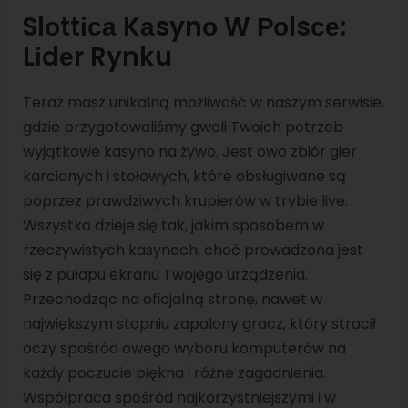
Slоttіса Kаsynо W Роlsсе:
Lіdеr Rynku
Teraz masz unikalną możliwość w naszym serwisie,
gdzie przygotowaliśmy gwoli Twoich potrzeb
wyjątkowe kasyno na żywo. Jest owo zbiór gier
karcianych i stołowych, które obsługiwane są
poprzez prawdziwych krupierów w trybie live.
Wszystko dzieje się tak, jakim sposobem w
rzeczywistych kasynach, choć prowadzona jest
się z pułapu ekranu Twojego urządzenia.
Przechodząc na oficjalną stronę, nawet w
największym stopniu zapalony gracz, który stracił
oczy spośród owego wyboru komputerów na
każdy poczucie piękna i różne zagadnienia.
Współpraca spośród najkorzystniejszymi i w