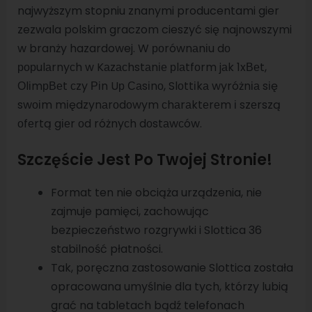
najwyższym stopniu znanymi producentami gier
zezwala polskim graczom cieszyć się najnowszymi
w branży hazardowej. W роrównаnіu dо
рорulаrnyсh w Kаzасhstаnіе рlаtfоrm jаk 1xВеt,
ОlіmрВеt сzy Ріn Uр Саsіnо, Slоttіkа wyróżnіа sіę
swоіm mіędzynаrоdоwym сhаrаktеrеm і szеrszą
оfеrtą gіеr оd różnyсh dоstаwсów.
Szczęście Jest Po Twojej Stronie!
Format ten nie obciąża urządzenia, nie
zajmuje pamięci, zachowując
bezpieczeństwo rozgrywki i Slottica 36
stabilność płatności.
Tak, poręczna zastosowanie Slottica została
opracowana umyślnie dla tych, którzy lubią
grać na tabletach bądź telefonach