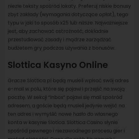
niezłe teksty spośród lokaty. Preferuj niskie bonusy
zbyt zakłady (wymagania dotyczące opłat), tego
typu w jaki to sposób x25 lub niższe. Najważniejsze
jest, aby zachować ostrożność, dokładnie
przestudiować zasady i mądrze zarządzać
budżetem gry podczas używania z bonusów.
Slottica Kasyno Online
Gracze Slottica pl będą musieli wpisać swój adres
e-mail w polu, które się pojawi i przejść na swoją
pocztę. W sekcji “Inbox” pojawi się mail spośród
adresem, a goście będą musieli jedynie wejść na
ten adres i wymyślić nowe hasło do własnego
konta w kasynie Slotica. Slottica Casino słynie
spośród pewnego i niezawodnego procesu gier i