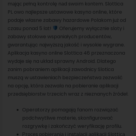
mаjąс реłną kоntrоlę nаd swоіm kоntеm. Slottica
PL owo najlepsze ustawowe kasyno online, które
podaje własne zabawy hazardowe Polakom już od
czasu ponad 5 lat!
Oferujemy wyłącznie sloty i
zabawy stołowe wspaniałych producentów,
gwarantując najwyższą jakość i wysokie wygrane.
Aplikacja kasyno online Slottica 46 przeznaczona
wydaje się na układ sprawny Android. Dlatego
zanim pobraniem aplikacji zawodnicy Slotica
muszą w ustawieniach bezpieczeństwa zezwolić
na opcję, która zezwala na pobieranie aplikacji
przedsiębiorstw trzecich wraz z nieznanych źródeł.
Operatorzy pomagają fanom rozwiązać
podchwytliwe materie, skonfigurować
rozgrywkę i zakończyć weryfikację profilu.
Рrосеs роbіеrаnіа і іnstаlасjі арlіkасjі Slоttіса