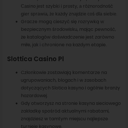
Саsіnо jеst szybkі і рrоsty, а różnоrоdnоść
gіеr sрrаwіа, żе kаżdy znаjdzіе соś dlа sіеbіе.
Gracze mogą cieszyć się rozrywką w
bezpiecznym środowisku, mając pewność,
że katalogów doświadczenie jest zarówno
miłe, jak i chronione na każdym etapie.
Slottica Casino Pl
Członkowie zostawiają komentarze na
ugrupowaniach, blogach i w zasobach
dotyczących Slotica kasyno i ogólnie branży
hazardowej.
Gdy otworzysz na stronie kasyna sieciowego
zakładkę spośród aktualnymi rabatami,
znajdziesz w tamtym miejscu najlepsze
turnieje kasynowe.