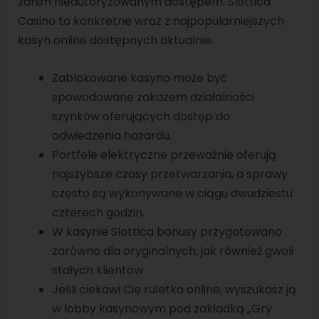
zanim nieautoryzowanym dostępem. Slottica
Casino to konkretne wraz z najpopularniejszych
kasyn online dostępnych aktualnie.
Zablokowane kasyno może być
spowodowane zakazem działalności
szynków oferujących dostęp do
odwiedzenia hazardu.
Portfele elektryczne przeważnie oferują
najszybsze czasy przetwarzania, a sprawy
często są wykonywane w ciągu dwudziestu
czterech godzin.
W kasynie Slottica bonusy przygotowano
zarówno dla oryginalnych, jak również gwoli
stałych klientów.
Jeśli ciekawi Cię ruletka online, wyszukasz ją
w lobby kasynowym pod zakładką „Gry