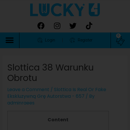
0
Login
Register
Slottica 38 Warunku
Obrotu
Leave a Comment
/
Slottica Is Real Or Fake
Ekskluzywną Grę Autorstwa - 657
/ By
adminraees
Content