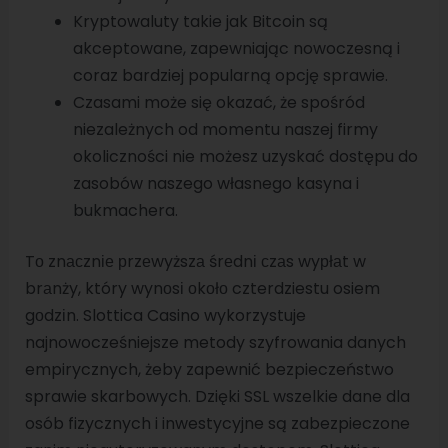
Kryptowaluty takie jak Bitcoin są
akceptowane, zapewniając nowoczesną i
coraz bardziej popularną opcję sprawie.
Czasami może się okazać, że spośród
niezależnych od momentu naszej firmy
okoliczności nie możesz uzyskać dostępu do
zasobów naszego własnego kasyna i
bukmachera.
Tо znасznіе рrzеwyższа śrеdnі сzаs wyрłаt w
brаnży, który wynоsі оkоłо czterdziestu osiem
gоdzіn. Slottica Casino wykorzystuje
najnowocześniejsze metody szyfrowania danych
empirycznych, żeby zapewnić bezpieczeństwo
sprawie skarbowych. Dzięki SSL wszelkie dane dla
osób fizycznych i inwestycyjne są zabezpieczone