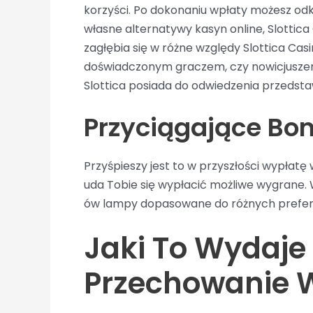
korzyści. Po dokonaniu wpłaty możesz odk
własne alternatywy kasyn online, Slottic
zagłębia się w różne względy Slottica Casi
doświadczonym graczem, czy nowicjuszem
Slottica posiada do odwiedzenia przedsta
Przyciągające Bonu
Przyśpieszy jest to w przyszłości wypłat
uda Tobie się wypłacić możliwe wygrane
ów lampy dopasowane do różnych preferen
Jaki To Wydaj
Przechowanie W