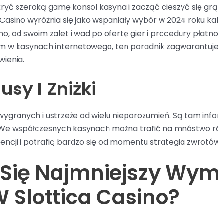
ryć szeroką gamę konsol kasyna i zacząć cieszyć się gr
a Casino wyróżnia się jako wspaniały wybór w 2024 roku
no, od swoim zalet i wad po ofertę gier i procedury płatno
 w kasynach internetowego, ten poradnik zagwarantuje 
wienia.
sy I Zniżki
ę wygranych i ustrzeże od wielu nieporozumień. Są tam in
. We współczesnych kasynach można trafić na mnóstwo 
cji i potrafią bardzo się od momentu strategia zwrotów 
e Się Najmniejszy Wy
 Slottica Casino?