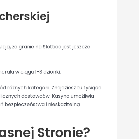
cherskiej
ją, że granie na Slottica jest jeszcze
ału w ciągu 1-3 dzionki.
 różnych kategorii. Znajdziesz tu tysiące
d licznych dostawców. Kasyno umożliwia
 bezpieczeństwa i nieskazitelną
asnej Stronie?