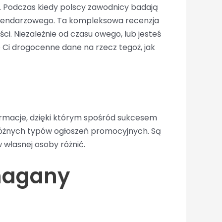
ą. Podczas kiedy polscy zawodnicy badają
 kalendarzowego. Ta kompleksowa recenzja
ści. Niezależnie od czasu owego, lub jesteś
Ci drogocenne dane na rzecz tegoż, jak
formacje, dzięki którym spośród sukcesem
różnych typów ogłoszeń promocyjnych. Są
własnej osoby różnić.
magany