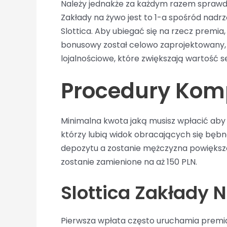
Należy jednakże za każdym razem sprawdz
Zakłady na żywo jest to 1-a spośród na
Slottica. Aby ubiegać się na rzecz prem
bonusowy został celowo zaprojektowany, 
lojalnościowe, które zwiększają wartość se
Procedury Komp
Minimalna kwota jaką musisz wpłacić aby o
którzy lubią widok obracających się bę
depozytu a zostanie mężczyzna powiększon
zostanie zamienione na aż 150 PLN.
Slottica Zakłady
Pierwsza wpłata często uruchamia premi