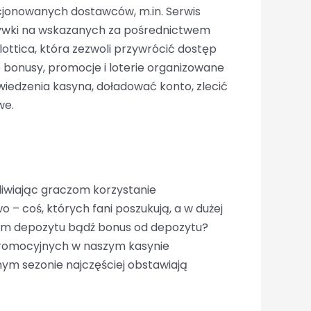
cjonowanych dostawców, m.in. Serwis
rywki na wskazanych za pośrednictwem
ttica, która zezwoli przywrócić dostęp
 bonusy, promocje i loterie organizowane
edzenia kasyna, doładować konto, zlecić
we.
iwiając graczom korzystanie
 – coś, których fani poszukują, a w dużej
akiem depozytu bądź bonus od depozytu?
 promocyjnych w naszym kasynie
ym sezonie najczęściej obstawiają