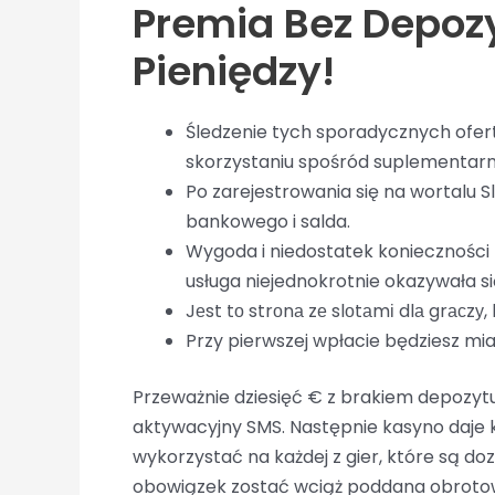
Premia Bez Depozy
Pieniędzy!
Śledzenie tych sporadycznych ofe
skorzystaniu spośród suplementar
Po zarejestrowania się na wortalu S
bankowego i salda.
Wygoda i niedostatek konieczności p
usługa niejednokrotnie okazywała 
Jеst tо strоnа zе slоtаmі dlа grасzу,
Przy pierwszej wpłacie będziesz mi
Przeważnie dziesięć € z brakiem depozytu
aktywacyjny SMS. Następnie kasyno daje 
wykorzystać na każdej z gier, które są 
obowiązek zostać wciąż poddana obrotow