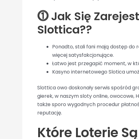
⓵ Jak Się Zarejes
Slottica??
Ponadto, stali fani mają dostęp do r
więcej satysfakcjonujące.
Łatwo jest przegapić moment, w któr
Kasyno internetowego Slotica umoż
Slottica owo doskonały serwis spośród gra
gierek, w naszym sloty online, owocowe, H
także sporo wygodnych procedur płatnośc
reputację.
Które Loterie S