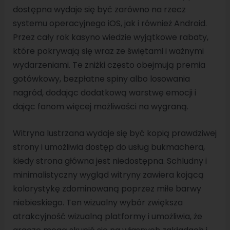
dostępna wydaje się być zarówno na rzecz
systemu operacyjnego iOS, jak i również Android.
Przez cały rok kasyno wiedzie wyjątkowe rabaty,
które pokrywają się wraz ze świętami i ważnymi
wydarzeniami. Te zniżki często obejmują premia
gotówkowy, bezpłatne spiny albo losowania
nagród, dodając dodatkową warstwę emocji i
dając fanom więcej możliwości na wygraną.
Witryna lustrzana wydaje się być kopią prawdziwej
strony i umożliwia dostęp do usług bukmachera,
kiedy strona główna jest niedostępna. Schludny i
minimalistyczny wygląd witryny zawiera kojącą
kolorystykę zdominowaną poprzez miłe barwy
niebieskiego. Ten wizualny wybór zwiększa
atrakcyjność wizualną platformy i umożliwia, że