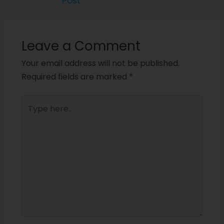
Post
Leave a Comment
Your email address will not be published.
Required fields are marked
*