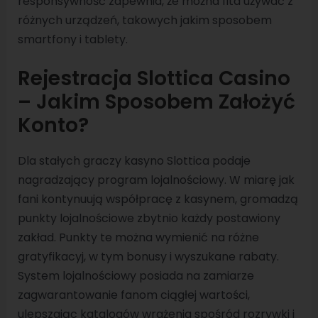
responsywność zapewnia, że można fita używać z
różnych urządzeń, takowych jakim sposobem
smartfony i tablety.
Rejestracja Slottica Casino
– Jakim Sposobem Założyć
Konto?
Dla stałych graczy kasyno Slottica podaje
nagradzający program lojalnościowy. W miarę jak
fani kontynuują współpracę z kasynem, gromadzą
punkty lojalnościowe zbytnio każdy postawiony
zakład. Punkty te można wymienić na różne
gratyfikacyj, w tym bonusy i wyszukane rabaty.
System lojalnościowy posiada na zamiarze
zagwarantowanie fanom ciągłej wartości,
ulepszając katalogów wrażenia spośród rozrywki i