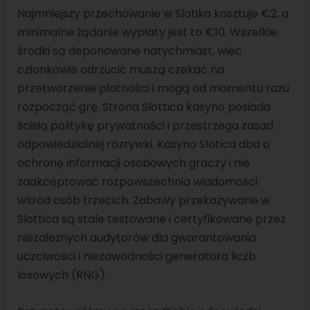
Najmniejszy przechowanie w Slotika kosztuje €2, a
minimalne żądanie wypłaty jest to €10. Wszelkie
środki są deponowane natychmiast, więc
członkowie odrzucić muszą czekać na
przetworzenie płatności i mogą od momentu razu
rozpocząć grę. Strona Slottica kasyno posiada
ścisłą politykę prywatności i przestrzega zasad
odpowiedzialnej rozrywki. Kasyno Slotica dba o
ochronę informacji osobowych graczy i nie
zaakceptować rozpowszechnia wiadomości
wśród osób trzecich. Zabawy przekazywane w
Slottica są stale testowane i certyfikowane przez
niezależnych audytorów dla gwarantowania
uczciwości i niezawodności generatora liczb
losowych (RNG).