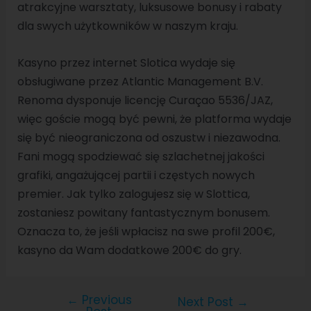
atrakcyjne warsztaty, luksusowe bonusy i rabaty
dla swych użytkowników w naszym kraju.
Kasyno przez internet Slotica wydaje się
obsługiwane przez Atlantic Management B.V.
Renoma dysponuje licencję Curaçao 5536/JAZ,
więc goście mogą być pewni, że platforma wydaje
się być nieograniczona od oszustw i niezawodna.
Fani mogą spodziewać się szlachetnej jakości
grafiki, angażującej partii i częstych nowych
premier. Jak tylko zalogujesz się w Slottica,
zostaniesz powitany fantastycznym bonusem.
Oznacza to, że jeśli wpłacisz na swe profil 200€,
kasyno da Wam dodatkowe 200€ do gry.
←
Previous
Next Post
→