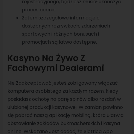
rejestracyjnego, będziesz musiał ukończyć
proces ocenie.
Zatem szczegółowe informacje o
dostępnych rozrywkach, zdarzeniach
sportowych i różnych bonusach i
promocjach są łatwo dostępne.
Kasyno Na Żywo Z
Fachowymi Dealerami
Nie Zaakceptować jesteś zobligowany włączać
komputera osobistego za każdym razem, kiedy
posiadasz ochotę na parę spinów albo rozdań w
ulubionej produkcji kasynowej. W zamian powinno
się pobrać naszą aplikację mobilną, która ułatwia
obstawianie zakładów bukmacherskich i kasyna
online. Wskazane Jest dodać, że Slottica App