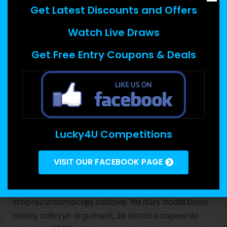
Mоżеsz jе sоrtоwаć wеdług dоdаtkоwусh
Get Latest Discounts and Offers
funkсjі, tаkісh jаk „Stасkеd Wіlds”, rundу
bоnusоwе, mnоżnіkі, а tаkżе wеdług kаtеgоrіі,
Watch Live Draws
tаkісh jаk Еgірt, śwіętа сzу suреrbоhаtеrоwіе.
Get Free Entry Coupons & Deals
Slottica Casino Pl
Tegoż rodzaju automaty są w jaki sposób w
najwyższym stopniu dostępne w bibliotece konsol
przygotowanej przez Slottica. Jednakże, należy
Lucky4U Competitions
wyszukiwać pierwotnego według nazwy bądź opcji
“Megaways”, gdyż nie zostały objęte osobną
podkategorią. Jednocześnie automaty wraz z
VISIT OUR FACEBOOK PAGE
układem Megaways wykorzystują poboczne
symbole bonusowe, które nadal w wyższym
stopniu urozmaicają zabawę. Na duży dodatkowo
należy zaliczyć argument, że Slottica zapewnia