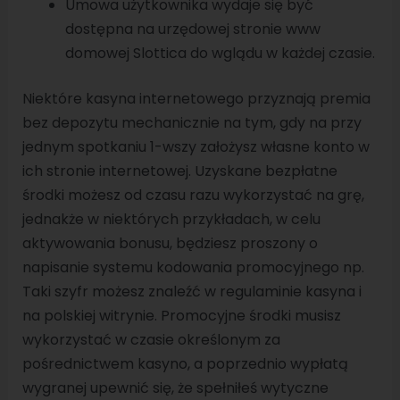
Umowa użytkownika wydaje się być
dostępna na urzędowej stronie www
domowej Slottica do wglądu w każdej czasie.
Niektóre kasyna internetowego przyznają premia
bez depozytu mechanicznie na tym, gdy na przy
jednym spotkaniu 1-wszy założysz własne konto w
ich stronie internetowej. Uzyskane bezpłatne
środki możesz od czasu razu wykorzystać na grę,
jednakże w niektórych przykładach, w celu
aktywowania bonusu, będziesz proszony o
napisanie systemu kodowania promocyjnego np.
Taki szyfr możesz znaleźć w regulaminie kasyna i
na polskiej witrynie. Promocyjne środki musisz
wykorzystać w czasie określonym za
pośrednictwem kasyno, a poprzednio wypłatą
wygranej upewnić się, że spełniłeś wytyczne