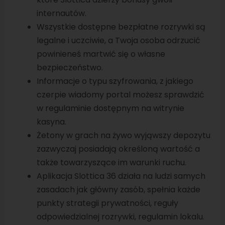
internautów.
Wszystkie dostępne bezpłatne rozrywki są
legalne i uczciwie, a Twoja osoba odrzucić
powinieneś martwić się o własne
bezpieczeństwo.
Informacje o typu szyfrowania, z jakiego
czerpie wiadomy portal możesz sprawdzić
w regulaminie dostępnym na witrynie
kasyna.
Żetony w grach na żywo wyjąwszy depozytu
zazwyczaj posiadają określoną wartość a
także towarzyszące im warunki ruchu.
Aplikacja Slottica 36 działa na ludzi samych
zasadach jak główny zasób, spełnia każde
punkty strategii prywatności, reguły
odpowiedzialnej rozrywki, regulamin lokalu.