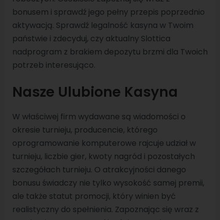
bonusem i sprawdź jego pełny przepis poprzednio
aktywacją. Sprawdź legalność kasyna w Twoim
państwie i zdecyduj, czy aktualny Slottica
nadprogram z brakiem depozytu brzmi dla Twoich
potrzeb interesująco.
Nasze Ulubione Kasyna
W właściwej firm wydawane są wiadomości o
okresie turnieju, producencie, którego
oprogramowanie komputerowe rajcuje udział w
turnieju, liczbie gier, kwoty nagród i pozostałych
szczegółach turnieju. O atrakcyjności danego
bonusu świadczy nie tylko wysokość samej premii,
ale także statut promocji, który winien być
realistyczny do spełnienia. Zapoznając się wraz z