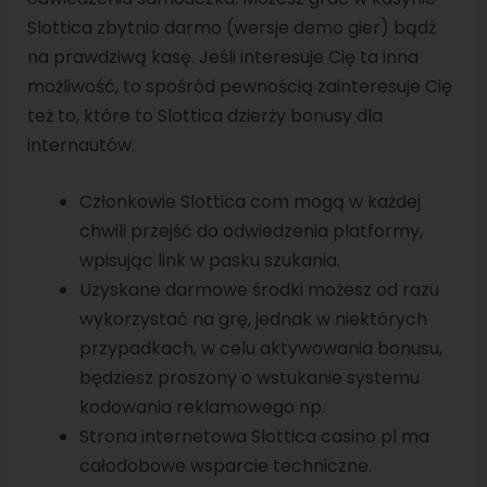
Slottica zbytnio darmo (wersje demo gier) bądź
na prawdziwą kasę. Jeśli interesuje Cię ta inna
możliwość, to spośród pewnością zainteresuje Cię
też to, które to Slottica dzierży bonusy dla
internautów.
Członkowie Slottica com mogą w każdej
chwili przejść do odwiedzenia platformy,
wpisując link w pasku szukania.
Uzyskane darmowe środki możesz od razu
wykorzystać na grę, jednak w niektórych
przypadkach, w celu aktywowania bonusu,
będziesz proszony o wstukanie systemu
kodowania reklamowego np.
Strona internetowa Slottica casino pl ma
całodobowe wsparcie techniczne.