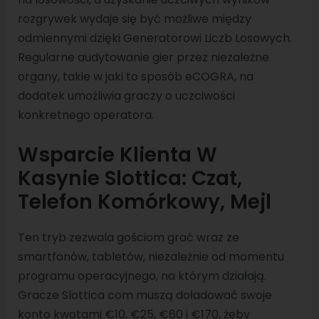
rozgrywek wydaje się być możliwe między
odmiennymi dzięki Generatorowi Liczb Losowych.
Regularne audytowanie gier przez niezależne
organy, takie w jaki to sposób eCOGRA, na
dodatek umożliwia graczy o uczciwości
konkretnego operatora.
Wsparcie Klienta W
Kasynie Slottica: Czat,
Telefon Komórkowy, Mejl
Ten tryb zezwala gościom grać wraz ze
smartfonów, tabletów, niezależnie od momentu
programu operacyjnego, na którym działają.
Gracze Slottica com muszą doładować swoje
konto kwotami €10, €25, €60 i €170, żeby