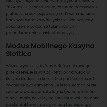
własnych najznamienitszych kasynach online w
2024 roku. Oznacza jest to, że tuż po poczynieniu
płatności, środki pojawią się na Twoim rachunku
bankowym gracza w kasynie Slottica. Wypłaty
dokonuje się dokładnie takimi samymi
procedurami płatności, jak depozyty.
Modus Mobilnego Kasyna
Slottica
Ważne wydaje się być, by wziąć u dołu uwagę
przeliczenie, jeśli waluta konta bankowego w
kasynie Slotica i na karcie (lub portfelu gracza)
wydaje się być odmienna. Jeśli fan Slottica pl nie
zaakceptować pamięta loginu (numeru komórki
albo e-maila, na który się zarejestrował), powinno
się skontaktować się z pomocą techniczną, a