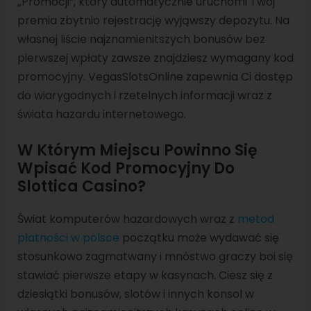
„Promocji”, który automatycznie uruchomi Twój
premia zbytnio rejestrację wyjąwszy depozytu. Na
własnej liście najznamienitszych bonusów bez
pierwszej wpłaty zawsze znajdziesz wymagany kod
promocyjny. VegasSlotsOnline zapewnia Ci dostęp
do wiarygodnych i rzetelnych informacji wraz z
świata hazardu internetowego.
W Którym Miejscu Powinno Się
Wpisać Kod Promocyjny Do
Slottica Casino?
Świat komputerów hazardowych wraz z
metod
płatności w polsce
początku może wydawać się
stosunkowo zagmatwany i mnóstwo graczy boi się
stawiać pierwsze etapy w kasynach. Ciesz się z
dziesiątki bonusów, slotów i innych konsol w