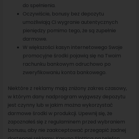
do spełnienia.
Oczywiście, bonusy bez depozytu
umożliwiają Ci wygranie autentycznych
pieniędzy pomimo tego, że są zupełnie
darmowe.
W większości kasyn internetowego Swoje
promocyjne środki pojawią się na Twoim
rachunku bankowym odruchowo po
zweryfikowaniu konta bankowego.
Niektóre z reklamy mają zniżony zakres czasowy,
w którym dany nadprogram wyjąwszy depozytu
jest czynny lub w jakim można wykorzystać
darmowe środki w produkcji. Upewnij się, że
zapoznałeś się z regulaminem przed wybraniem
bonusu, aby nie zaakceptować przegapić żadnej
dostępnej reklamy. Kasyno Slottica na telefon