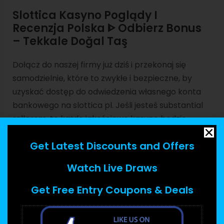
Slottica Kasyno Poglądy I
Recenzja Polska ᐈ Odbierz Bonus
– Tekkale Doğal Taş
Dołącz do naszej firmy już dziś i przekonaj się
samodzielnie, które to zwykłe i bezpieczne, by
uzyskać dostęp do odwiedzenia własnego konta
bankowego na slottica pl. Jeśli jesteś substantial
rollerem, to każde jakościowe kasyno będzie
szczęśliwe, że Cię ma. Casino Slottica świadczy
Get Latest Discounts and Offers
usługi hazardowe obok związku wraz z tymże
wydaje się zobowiązane do swoje legalnej licencji.
Watch Live Draws
Klub Przez Internet Slotica
Get Free Entry Coupons & Deals
Twórcy Oprogramowania
Carry Out Konsol