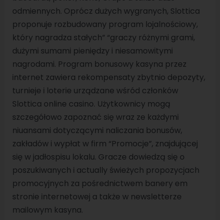
odmiennych. Oprócz dużych wygranych, Slottica
proponuje rozbudowany program lojalnościowy,
który nagradza stałych” “graczy różnymi grami,
dużymi sumami pieniędzy i niesamowitymi
nagrodami. Program bonusowy kasyna przez
internet zawiera rekompensaty zbytnio depozyty,
turnieje i loterie urządzane wśród członków
Slottica online casino. Użytkownicy mogą
szczegółowo zapoznać się wraz ze każdymi
niuansami dotyczącymi naliczania bonusów,
zakładów i wypłat w firm “Promocje”, znajdującej
się w jadłospisu lokalu. Gracze dowiedzą się o
poszukiwanych i actually świeżych propozycjach
promocyjnych za pośrednictwem banery em
stronie internetowej a także w newsletterze
mailowym kasyna.