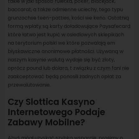
takie w jaki sposób ruletka, poker, blackjack,
baccarat, a także odmienne uciechy, tego typu
grunzochse teen-patties, kości we keno. Ostatnią
formą wpłaty są karty doładowujące Paysafecard
które łatwo jest kupić w osiedlowych sklepikach
na terytorium polski we które pozwalają em
błyskawiczne anonimowe płatności. Używaną w
naszym kasynie walutą wydaje się być złoty,
oprócz pound lub dolara, t związku z czym fani nie
zaakceptować będą ponosili żadnych opłat za
przewalutowanie.
Czy Slottica Kasyno
Internetowego Podaje
Zabawy Mobilne?
Abyś mógł uzyskać szybką wsparcie, prosimy o