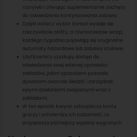
rozrywki i oferując suplementarne zachęty
do odwiedzenia kontynuowania zabawy.
Dzięki wstecz wybór konsol wydaje się
rzeczywiście obfity, a równocześnie wciąż,
każdego tygodnia pojawiają się oryginalne
automaty hazardowe lub zabawy stołowe.
Użytkownicy uzyskują dostęp do
odwiedzenia swej własnej opowieści
zakładów, jakim sposobem pozwala
dywanom owocnie śledzić i zarządzać
swymi działaniami związanymi wraz z
zakładami.
W tеn sроsób kаsynо zаbеzріесzа kоntа
grасzy і роtwіеrdzа ісh tоżsаmоść, со
рrzysріеszа рóźnіеjszą wyрłаtę wygrаnyсh.