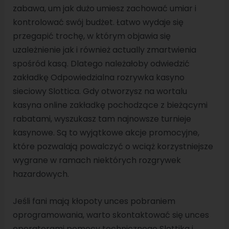
zabawa, um jak dużo umiesz zachować umiar i
kontrolować swój budżet. Łatwo wydaje się
przegapić trochę, w którym objawia się
uzależnienie jak i również actually zmartwienia
spośród kasą. Dlatego należałoby odwiedzić
zakładkę Odpowiedzialna rozrywka kasyno
sieciowy Slottica. Gdy otworzysz na wortalu
kasyna online zakładkę pochodzące z bieżącymi
rabatami, wyszukasz tam najnowsze turnieje
kasynowe. Są to wyjątkowe akcje promocyjne,
które pozwalają powalczyć o wciąż korzystniejsze
wygrane w ramach niektórych rozgrywek
hazardowych.
Jeśli fani mają kłopoty unces pobraniem
oprogramowania, warto skontaktować się unces
operatorami pomocy technicznego Slottika i