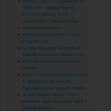
Slottica Casino — Logowanie Na
Slottica Pl – Najistotniejsze
Rozrywki I Bonusy Gwoli
Zawodników Z Naszego Kraju
Premia Cybersports
Pobierz Aplikację Slottica Dla
Programu Ios
Bonusy Wyjąwszy Depozytu W
Kasynie Slottica Na Polskie Sloty
Rozrywki Dostępne W Kasynie
Slottica
Slottica Gambling Establishment
Pl ️ Benefit 100 Zł I Actually
Pięćdziesiąt Darmowych Spinów
Bonusy, Rabaty Nasza Firma
Małżonek And I Bezpłatne Spiny T
Kasynie Slottica