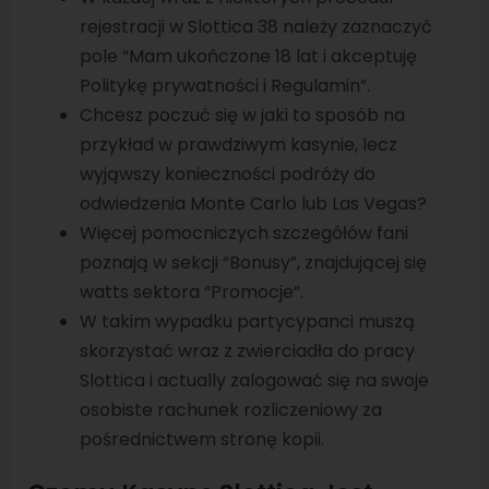
rejestracji w Slottica 38 należy zaznaczyć
pole “Mam ukończone 18 lat i akceptuję
Politykę prywatności i Regulamin”.
Chcesz poczuć się w jaki to sposób na
przykład w prawdziwym kasynie, lecz
wyjąwszy konieczności podróży do
odwiedzenia Monte Carlo lub Las Vegas?
Więcej pomocniczych szczegółów fani
poznają w sekcji “Bonusy”, znajdującej się
watts sektora “Promocje”.
W takim wypadku partycypanci muszą
skorzystać wraz z zwierciadła do pracy
Slottica i actually zalogować się na swoje
osobiste rachunek rozliczeniowy za
pośrednictwem stronę kopii.