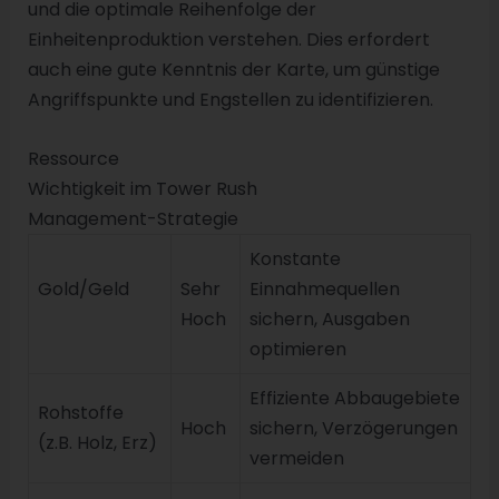
und die optimale Reihenfolge der
Einheitenproduktion verstehen. Dies erfordert
auch eine gute Kenntnis der Karte, um günstige
Angriffspunkte und Engstellen zu identifizieren.
Ressource
Wichtigkeit im Tower Rush
Management-Strategie
Konstante
Gold/Geld
Sehr
Einnahmequellen
Hoch
sichern, Ausgaben
optimieren
Effiziente Abbaugebiete
Rohstoffe
Hoch
sichern, Verzögerungen
(z.B. Holz, Erz)
vermeiden