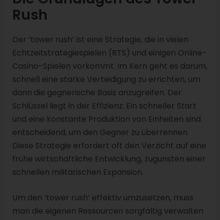
Rush
Der ‘tower rush’ ist eine Strategie, die in vielen
Echtzeitstrategiespielen (RTS) und einigen Online-
Casino-Spielen vorkommt. Im Kern geht es darum,
schnell eine starke Verteidigung zu errichten, um
dann die gegnerische Basis anzugreifen. Der
Schlüssel liegt in der Effizienz: Ein schneller Start
und eine konstante Produktion von Einheiten sind
entscheidend, um den Gegner zu überrennen.
Diese Strategie erfordert oft den Verzicht auf eine
frühe wirtschaftliche Entwicklung, zugunsten einer
schnellen militärischen Expansion.
Um den ‘tower rush’ effektiv umzusetzen, muss
man die eigenen Ressourcen sorgfältig verwalten