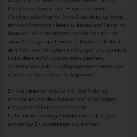
Disziplin ist ein entscheidender Faktor für den
Erfolg beim ‘tower rush’ – und auch beim
Glücksspiel im Casino. Ohne Disziplin ist es leicht,
sich von Emotionen leiten zu lassen und Fehler zu
begehen. Ein disziplinierter Spieler hält sich an
seine Strategie, auch wenn er Pech hat. Er lässt
sich nicht von Verlusten entmutigen und versucht
nicht, diese sofort wieder auszugleichen.
Stattdessen bleibt er ruhig und konzentriert und
wartet auf die nächste Gelegenheit.
Ein disziplinierter Ansatz hilft, das Risiko zu
minimieren und die Chancen auf langfristigen
Erfolg zu erhöhen. Dies erfordert
Selbstbeherrschung, Geduld und die Fähigkeit,
schwierige Entscheidungen zu treffen.