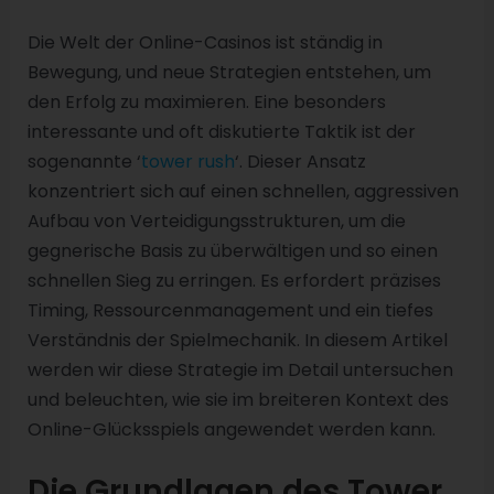
Die Welt der Online-Casinos ist ständig in
Bewegung, und neue Strategien entstehen, um
den Erfolg zu maximieren. Eine besonders
interessante und oft diskutierte Taktik ist der
sogenannte ‘
tower rush
‘. Dieser Ansatz
konzentriert sich auf einen schnellen, aggressiven
Aufbau von Verteidigungsstrukturen, um die
gegnerische Basis zu überwältigen und so einen
schnellen Sieg zu erringen. Es erfordert präzises
Timing, Ressourcenmanagement und ein tiefes
Verständnis der Spielmechanik. In diesem Artikel
werden wir diese Strategie im Detail untersuchen
und beleuchten, wie sie im breiteren Kontext des
Online-Glücksspiels angewendet werden kann.
Die Grundlagen des Tower