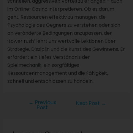
schnellen, aggressiven Vorteil zu erlangen – auch
im Online-Casino interpretieren. Ob es darum
geht, Ressourcen effektiv zu managen, die
Psychologie des Gegners zu verstehen oder sich
an veränderte Bedingungen anzupassen, der
‘tower rush’ lehrt uns wertvolle Lektionen über
Strategie, Disziplin und die Kunst des Gewinnens. Er
erfordert ein tiefes Verständnis der
Spielmechanik, ein sorgfältiges
Ressourcenmanagement und die Fähigkeit,
schnell und entschlossen zu handeln.
←
Previous
Next Post
→
Post