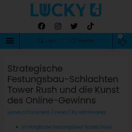
0
Login
Register
Strategische
Festungsbau-Schlachten
Tower Rush und die Kunst
des Online-Gewinns
Leave a Comment
/
news
/ By
adminraees
Strategische Festungsbau-Schlachten: