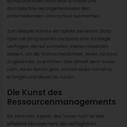
Bonusfunktionen kann eine schnelle und
durchdachte Herangehensweise den
entscheidenden Unterschied ausmachen.
Zum Beispiel könnte ein Spieler bei einem Slots-
Spiel mit progressiven Jackpots eine Strategie
verfolgen, die auf schnellen, kleinen Einsätzen
basiert, um die Wahrscheinlichkeit, einen Jackpot
zu gewinnen, zu erhöhen. Dies ähnelt dem ‘tower
rush’, da es darum geht, schnell einen Vorteil zu
erlangen und diesen zu nutzen.
Die Kunst des
Ressourcenmanagements
Ein zentraler Aspekt des ‘tower rush’ ist das
effektive Management der verfügbaren