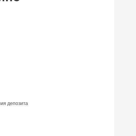
ния депозита