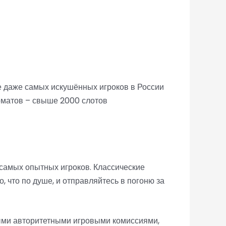
ие даже самых искушённых игроков в России
томатов – свыше 2000 слотов
 самых опытных игроков. Классические
 что по душе, и отправляйтесь в погоню за
выми авторитетными игровыми комиссиями,