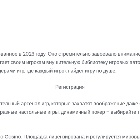
нованное в 2023 году. Оно стремительно завоевало вниман
агает своим игрокам внушительную библиотеку игровых ав
ами игр, где каждый игрок найдет игру по душе.
Регистрация
тельный арсенал игр, которые захватят воображение даже
разные настольные игры, динамичный покер – выбирайте то,
dka Casino. Площадка лицензирована и регулируется миро