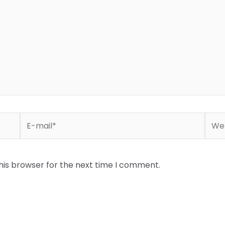
his browser for the next time I comment.