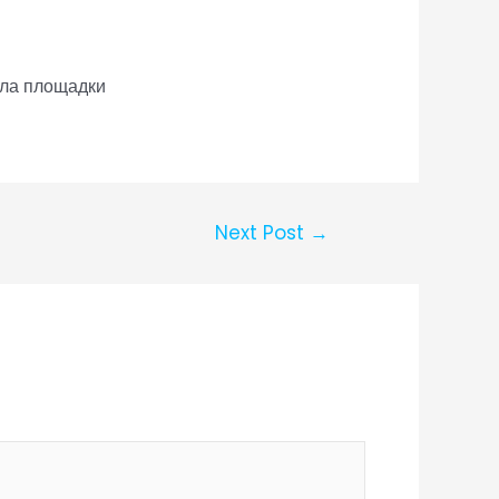
ала площадки
Next Post
→