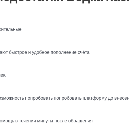
жительные
ют быстрое и удобное пополнение счёта
ек.
озможность попробовать попробовать платформу до внесе
помощь в течении минуты после обращения