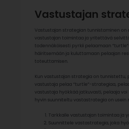
Vastustajan stra
Vastustajan strategian tunnistaminen on 
vastustajan toimintaa ja yritettävä selvit
todennäköisesti pyrkii pelaamaan “turtle”-
häiritsemään ja kuluttamaan pelaajan res
toteuttamisen.
Kun vastustajan strategia on tunnistettu, 
vastustaja pelaa “turtle”-strategiaa, pela
vastustaja hyökkää jatkuvasti, pelaaja vo
hyvin suunniteltu vastastrategia on usein 
Tarkkaile vastustajan toimintaa ja 
Suunnittele vastastrategia, joka hy