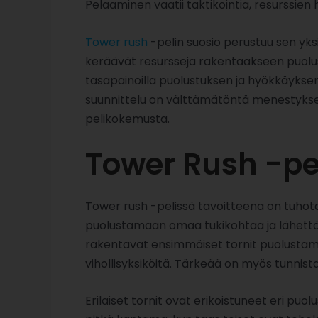
Pelaaminen vaatii taktikointia, resurssien 
Tower rush
-pelin suosio perustuu sen yks
keräävät resursseja rakentaakseen puolustu
tasapainoilla puolustuksen ja hyökkäyksen
suunnittelu on välttämätöntä menestyksen s
pelikokemusta.
Tower Rush -pe
Tower rush -pelissä tavoitteena on tuho
puolustamaan omaa tukikohtaa ja lähettämä
rakentavat ensimmäiset tornit puolustamaan
vihollisyksiköitä. Tärkeää on myös tunnis
Erilaiset tornit ovat erikoistuneet eri puolu