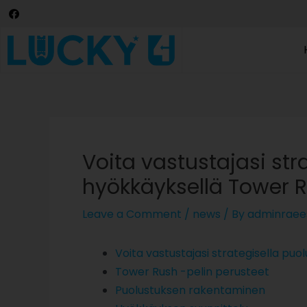
Voita vastustajasi str
hyökkäyksellä Tower R
Leave a Comment
/
news
/ By
adminraee
Voita vastustajasi strategisella puo
Tower Rush -pelin perusteet
Puolustuksen rakentaminen