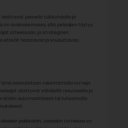
aloittavat pienellä tukikohdalla ja
a on avainasemassa, sillä pelaajien täytyy
ajat otteessaan, ja strateginen
tka etsivät haastavaa ja koukuttavaa
. Tämä saavutetaan rakentamalla torneja
jat aloittavat vähäisillä resursseilla ja
 kerätään automaattisesti tai tuhoamalla
mukaisesti.
 oikeisiin paikkoihin. Joissakin torneissa on