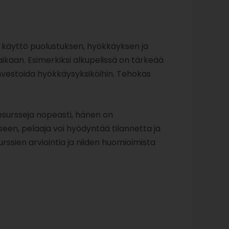
n käyttö puolustuksen, hyökkäyksen ja
 aikaan. Esimerkiksi alkupelissä on tärkeää
vestoida hyökkäysyksiköihin. Tehokas
esursseja nopeasti, hänen on
een, pelaaja voi hyödyntää tilannetta ja
rssien arviointia ja niiden huomioimista