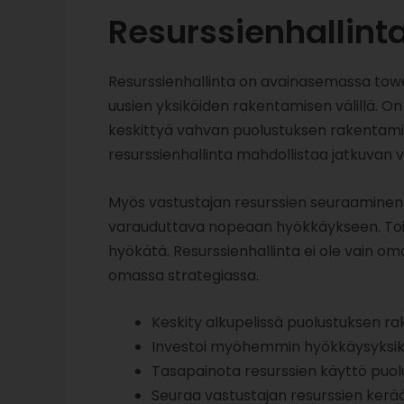
Resurssienhallint
Resurssienhallinta on avainasemassa towe
uusien yksiköiden rakentamisen välillä. On 
keskittyä vahvan puolustuksen rakentami
resurssienhallinta mahdollistaa jatkuvan v
Myös vastustajan resurssien seuraaminen 
varauduttava nopeaan hyökkäykseen. Toisaa
hyökätä. Resurssienhallinta ei ole vain om
omassa strategiassa.
Keskity alkupelissä puolustuksen r
Investoi myöhemmin hyökkäysyksik
Tasapainota resurssien käyttö puolu
Seuraa vastustajan resurssien kerä