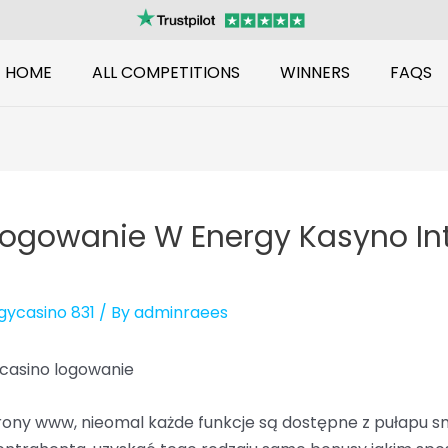
HOME
ALL COMPETITIONS
WINNERS
FAQS
 Logowanie W Energy Kasyno I
ycasino 831
/ By
adminraees
 strony www, nieomal każde funkcje są dostępne z pułapu