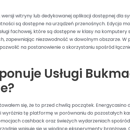
wersji witryny lub dedykowanej aplikacji dostępnej dla s
atności są dostępne na urządzeń przenośnych. Edycja mobi
bsługi fachowej, które są dostępne w klasy na komputery
ch, zapewniając niezawodność w dowolnym obszarze. W p
pozwolić na postanowienie o skorzystaniu spośród łączni
ponuje Usługi Bukma
ne?
ntowałem się, że to przed chwilą początek. Energycasino 
ci wyróżnia tę platformę w porównaniu do pozostałych kas
promocjach cashback oraz świeżych wydarzeniach spośród
porządnie wpisuje się w wiodące eksperymenty branżowe.