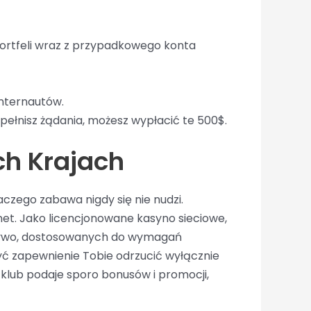
portfeli wraz z przypadkowego konta
internautów.
pełnisz żądania, możesz wypłacić te 500$.
h Krajach
zego zabawa nigdy się nie nudzi.
rnet. Jako licencjonowane kasyno sieciowe,
żywo, dostosowanych do wymagań
ć zapewnienie Tobie odrzucić wyłącznie
klub podaje sporo bonusów i promocji,