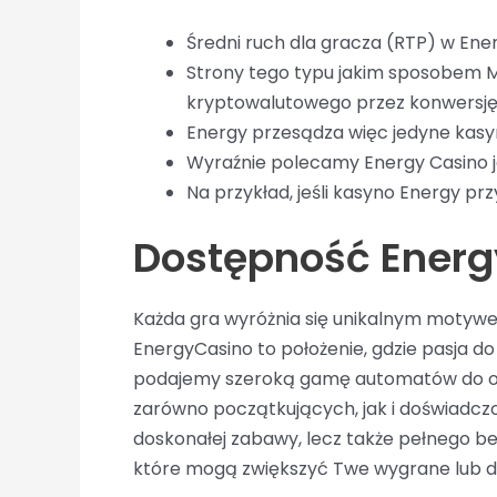
Średni ruch dla gracza (RTP) w Ener
Strony tego typu jakim sposobem Mu
kryptowalutowego przez konwersję 
Energy przesądza więc jedyne kasy
Wyraźnie polecamy Energy Casino j
Na przykład, jeśli kasyno Energy p
Dostępność Energ
Każda gra wyróżnia się unikalnym motywe
EnergyCasino to położenie, gdzie pasja do
podajemy szeroką gamę automatów do od
zarówno początkujących, jak i doświadcz
doskonałej zabawy, lecz także pełnego b
które mogą zwiększyć Twe wygrane lub da