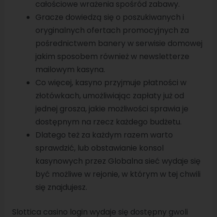
całościowe wrażenia spośród zabawy.
Gracze dowiedzą się o poszukiwanych i
oryginalnych ofertach promocyjnych za
pośrednictwem banery w serwisie domowej
jakim sposobem również w newsletterze
mailowym kasyna.
Co więcej, kasyno przyjmuje płatności w
złotówkach, umożliwiając zapłaty już od
jednej grosza, jakie możliwości sprawia je
dostępnym na rzecz każdego budżetu.
Dlatego też za każdym razem warto
sprawdzić, lub obstawianie konsol
kasynowych przez Globalna sieć wydaje się
być możliwe w rejonie, w którym w tej chwili
się znajdujesz.
Slottica casino login wydaje się dostępny gwoli