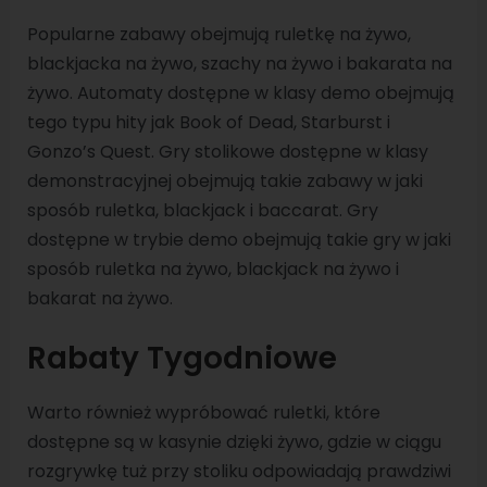
Popularne zabawy obejmują ruletkę na żywo,
blackjacka na żywo, szachy na żywo i bakarata na
żywo. Automaty dostępne w klasy demo obejmują
tego typu hity jak Book of Dead, Starburst i
Gonzo’s Quest. Gry stolikowe dostępne w klasy
demonstracyjnej obejmują takie zabawy w jaki
sposób ruletka, blackjack i baccarat. Gry
dostępne w trybie demo obejmują takie gry w jaki
sposób ruletka na żywo, blackjack na żywo i
bakarat na żywo.
Rabaty Tygodniowe
Warto również wypróbować ruletki, które
dostępne są w kasynie dzięki żywo, gdzie w ciągu
rozgrywkę tuż przy stoliku odpowiadają prawdziwi