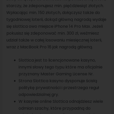
starczy, że zdeponujesz min. pięćdziesiąt złotych.
Wpłacając min. 150 złotych, dołączysz także do
tygodniowej loterii, dokąd główną nagrodą wydaje
się slottica owo miejsce iPhone 14 Pro Max. Jeżeli
pokusisz się zdeponować min. 300 zł, weźmiesz
udział także w całej losowaniu miesięcznej loterii,
wraz z MacBook Pro 16 jak nagrodą główną.
Slottica jest to licencjonowane kasyno,
innymi słowy tego typu które ma oficjalnie
przyznany Master Gaming License Nr.
Strona Slottica kasyno dysponuje ścisłą
politykę prywatności i przestrzega reguł
odpowiedzialnej gry.
W kasynie online Slottica odnajdziesz wiele
odmian szachy, które przypadną do