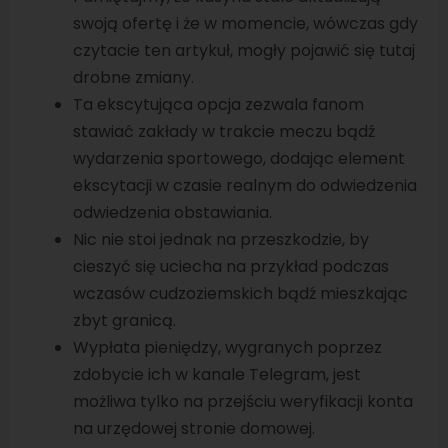
swoją ofertę i że w momencie, wówczas gdy
czytacie ten artykuł, mogły pojawić się tutaj
drobne zmiany.
Ta ekscytująca opcja zezwala fanom
stawiać zakłady w trakcie meczu bądź
wydarzenia sportowego, dodając element
ekscytacji w czasie realnym do odwiedzenia
odwiedzenia obstawiania.
Nic nie stoi jednak na przeszkodzie, by
cieszyć się uciecha na przykład podczas
wczasów cudzoziemskich bądź mieszkając
zbyt granicą.
Wypłata pieniędzy, wygranych poprzez
zdobycie ich w kanale Telegram, jest
możliwa tylko na przejściu weryfikacji konta
na urzędowej stronie domowej.