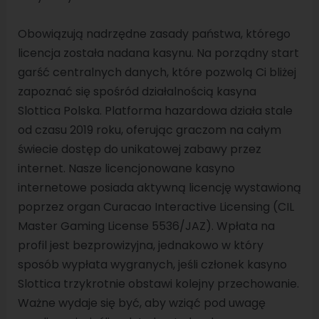
Obowiązują nadrzędne zasady państwa, którego
licencja została nadana kasynu. Na porządny start
garść centralnych danych, które pozwolą Ci bliżej
zapoznać się spośród działalnością kasyna
Slottica Polska. Platforma hazardowa działa stale
od czasu 2019 roku, oferując graczom na całym
świecie dostęp do unikatowej zabawy przez
internet. Nasze licencjonowane kasyno
internetowe posiada aktywną licencję wystawioną
poprzez organ Curacao Interactive Licensing (CIL
Master Gaming License 5536/JAZ). Wpłata na
profil jest bezprowizyjna, jednakowo w który
sposób wypłata wygranych, jeśli członek kasyno
Slottica trzykrotnie obstawi kolejny przechowanie.
Ważne wydaje się być, aby wziąć pod uwagę