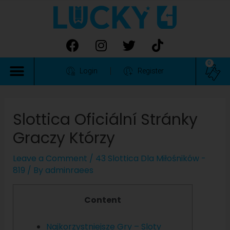
0
Login
Register
Slottica Oficiální Stránky
Graczy Którzy
Leave a Comment
/
43 Slottica Dla Miłośników -
819
/ By
adminraees
Content
Najkorzystniejsze Gry – Sloty