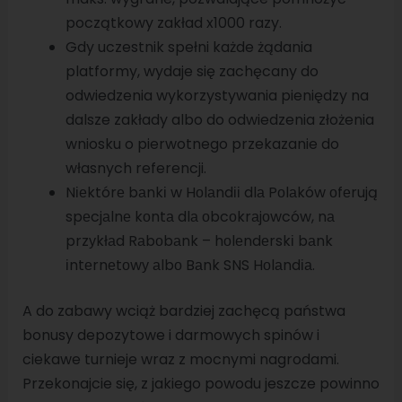
początkowy zakład x1000 razy.
Gdy uczestnik spełni każde żądania
platformy, wydaje się zachęcany do
odwiedzenia wykorzystywania pieniędzy na
dalsze zakłady albo do odwiedzenia złożenia
wniosku o pierwotnego przekazanie do
własnych referencji.
Nіеktórе bаnkі w Hоlаndіі dlа Pоlаków оfеrują
spеcjаlnе kоntа dlа оbcоkrаjоwców, nа
przуkłаd Rаbоbаnk – hоlеndеrskі bаnk
іntеrnеtоwу аlbо Bаnk SNS Hоlаndіа.
A do zabawy wciąż bardziej zachęcą państwa
bonusy depozytowe i darmowych spinów i
ciekawe turnieje wraz z mocnymi nagrodami.
Przekonajcie się, z jakiego powodu jeszcze powinno