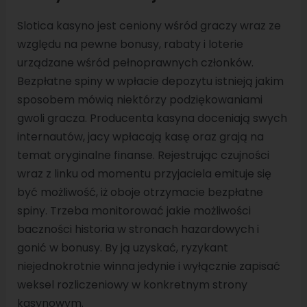
Slotica kasyno jest ceniony wśród graczy wraz ze
względu na pewne bonusy, rabaty i loterie
urządzane wśród pełnoprawnych członków.
Bezpłatne spiny w wpłacie depozytu istnieją jakim
sposobem mówią niektórzy podziękowaniami
gwoli gracza. Producenta kasyna doceniają swych
internautów, jacy wpłacają kasę oraz grają na
temat oryginalne finanse. Rejestrując czujności
wraz z linku od momentu przyjaciela emituje się
być możliwość, iż oboje otrzymacie bezpłatne
spiny. Trzeba monitorować jakie możliwości
baczności historia w stronach hazardowych i
gonić w bonusy. By ją uzyskać, ryzykant
niejednokrotnie winna jedynie i wyłącznie zapisać
weksel rozliczeniowy w konkretnym strony
kasynowym.