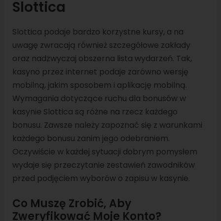
Slottica
Slottica podaje bardzo korzystne kursy, a na
uwagę zwracają również szczegółowe zakłady
oraz nadzwyczaj obszerna lista wydarzeń. Tak,
kasyno przez internet podaje zarówno wersję
mobilną, jakim sposobem i aplikację mobilną.
Wymagania dotyczące ruchu dla bonusów w
kasynie Slottica są różne na rzecz każdego
bonusu. Zawsze należy zapoznać się z warunkami
każdego bonusu zanim jego odebraniem.
Oczywiście w każdej sytuacji dobrym pomysłem
wydaje się przeczytanie zestawień zawodników
przed podjęciem wyborów o zapisu w kasynie.
Co Muszę Zrobić, Aby
Zweryfikować Moje Konto?