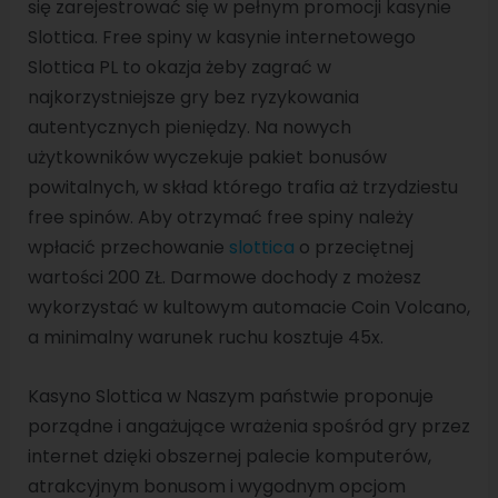
się zarejestrować się w pełnym promocji kasynie
Slottica. Free spiny w kasynie internetowego
Slottica PL to okazja żeby zagrać w
najkorzystniejsze gry bez ryzykowania
autentycznych pieniędzy. Na nowych
użytkowników wyczekuje pakiet bonusów
powitalnych, w skład którego trafia aż trzydziestu
free spinów. Aby otrzymać free spiny należy
wpłacić przechowanie
slottica
o przeciętnej
wartości 200 ZŁ. Darmowe dochody z możesz
wykorzystać w kultowym automacie Coin Volcano,
a minimalny warunek ruchu kosztuje 45x.
Kasyno Slottica w Naszym państwie proponuje
porządne i angażujące wrażenia spośród gry przez
internet dzięki obszernej palecie komputerów,
atrakcyjnym bonusom i wygodnym opcjom