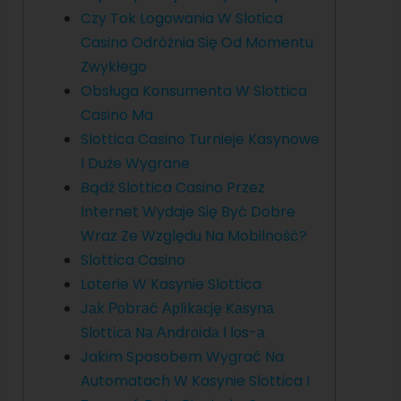
Czy Tok Logowania W Slotica
Casino Odróżnia Się Od Momentu
Zwykłego
Obsługa Konsumenta W Slottica
Casino Ma
Slottica Casino Turnieje Kasynowe
I Duże Wygrane
Bądź Slottica Casino Przez
Internet Wydaje Się Być Dobre
Wraz Ze Względu Na Mobilność?
Slottica Casino
Loterie W Kasynie Slottica
Jаk Роbrаć Арlіkасję Kаsуnа
Slоttіса Nа Аndrоіdа І Іоs-а
Jakim Sposobem Wygrać Na
Automatach W Kasynie Slottica I